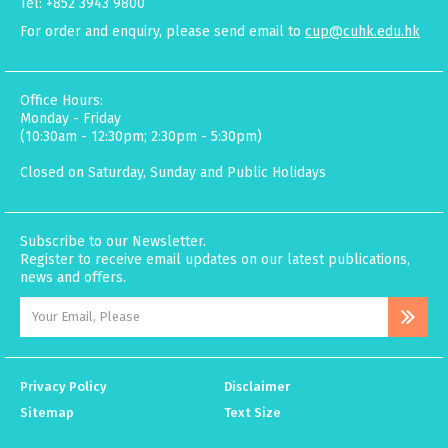
Tel: +852 3943 9800
For order and enquiry, please send email to
cup@cuhk.edu.hk
Office Hours:
Monday - Friday
(10:30am - 12:30pm; 2:30pm - 5:30pm)
Closed on Saturday, Sunday and Public Holidays
Subscribe to our Newsletter.
Register to receive email updates on our latest publications,
news and offers.
Privacy Policy
Disclaimer
Sitemap
Text Size