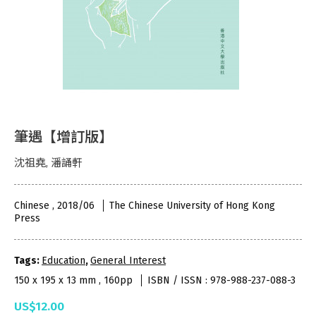
筆遇【增訂版】
沈祖堯, 潘誦軒
Chinese , 2018/06
The Chinese University of Hong Kong
Press
Tags:
Education
,
General Interest
150 x 195 x 13 mm , 160pp
ISBN / ISSN : 978-988-237-088-3
US$12.00