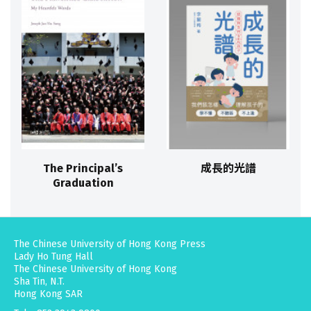
The Principal’s
成長的光譜
Graduation
The Chinese University of Hong Kong Press
Lady Ho Tung Hall
The Chinese University of Hong Kong
Sha Tin, N.T.
Hong Kong SAR