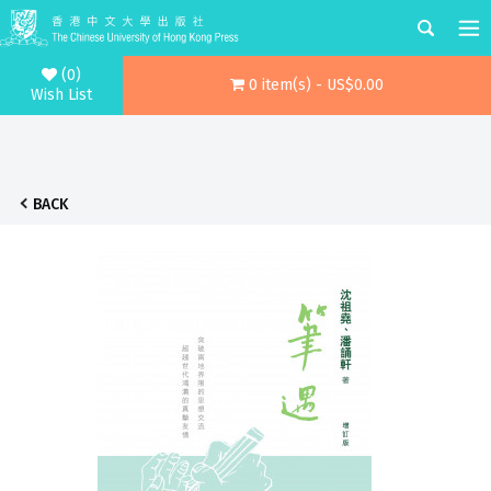
(0)
0 item(s) - US$0.00
Wish List
BACK