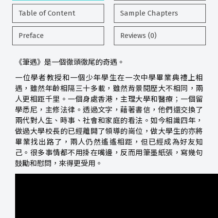
Table of Content
Sample Chapters
Preface
Reviews (0)
《筆遇》是一個徹頭徹尾的奇遇。
一位學者教授和一個少年學生在一次中學畢業典禮上相
遇，雖然年齡相隔三十多載，雖然背景閱歷大不相同，兩
人更相距千里。一個身處香港，主理大學和醫療；一個留
學悉尼，主修法律。透過文字，藉著書信，他們還交換了
兩代對人生、時事、社會和家庭的看法。如今相識四年，
做過大學校長的已經離開了領導的崗位，做大學生的亦將
畢業找出路了，兩人仍然遙遙相距，但已經成為好友知
己。很多事情都不用掛在嘴邊，反而用筆墨紙張，寫幾句
鼓勵和慰問，來得更受用。