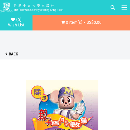
(0)
0 item(s) - US$0.00
Wish List
BACK