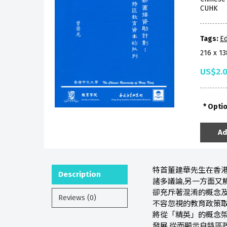
CUHK
Tags:
Ed
216 x 1
US$2.
Opti
Ad
特首董建華先生在香港
Description
諸多議論,另一方面又
卻充斥著混淆的概念及
Reviews (0)
不容忽視的教育政策取
將從「精英」的概念架
發展,從而顯示自特區