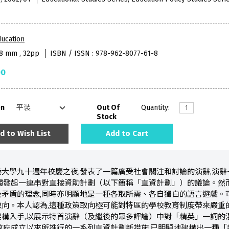
ucation
38 mm , 32pp
ISBN / ISSN : 978-962-8077-61-8
00
on
Out Of
Quantity:
Stock
d to Wish List
Add to Cart
大學九十週年校慶之夜,發表了一篇廣受社會關注和討論的演辭,演
觸發起一連串對直接資助計劃（以下簡稱「直資計劃」）的議論。然而
矛盾的理念,同時亦明顯地是一種各取所需、各自獨白的語言遊戲。可
向。本人認為,這種政策取向極可能對特區的學校教育制度帶來嚴重的
構入手,以展示特首演辭（及繼後的眾多評論）中對「精英」一詞的
政府成立以來所推行的一系列直資計劃新措施,已明顯地建構出一種「