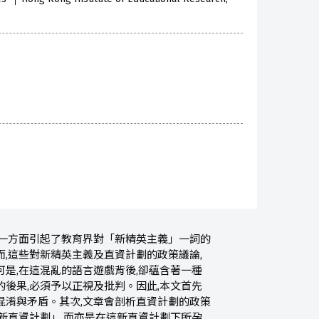
辭一方面引起了教育界對「新精英主義」一詞的
,這些對新精英主義及直資計劃的政策議論,
是,在這混亂的語言遊戲背後,卻蘊含著一種
後果,必須予以正視及批判。因此,本文首先
混淆與矛盾。其次,文章會剖析直資計劃的政策
新直資計劃」,而亦是在這新直資計劃下所孕