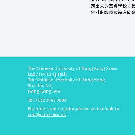
育出來的直資學校才最
資計劃教育政策方向發
The Chinese University of Hong Kong Press
Lady Ho Tung Hall
The Chinese University of Hong Kong
Sha Tin, N.T.
Hong Kong SAR
Tel: +852 3943 9800
For order and enquiry, please send email to
cup@cuhk.edu.hk