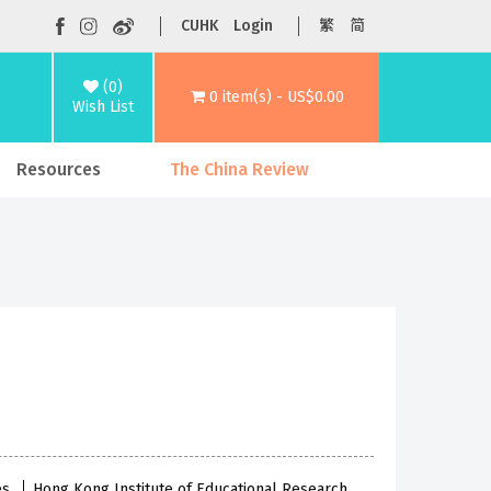
CUHK
Login
繁
简
(0)
0 item(s) - US$0.00
Wish List
Resources
The China Review
ies
Hong Kong Institute of Educational Research,