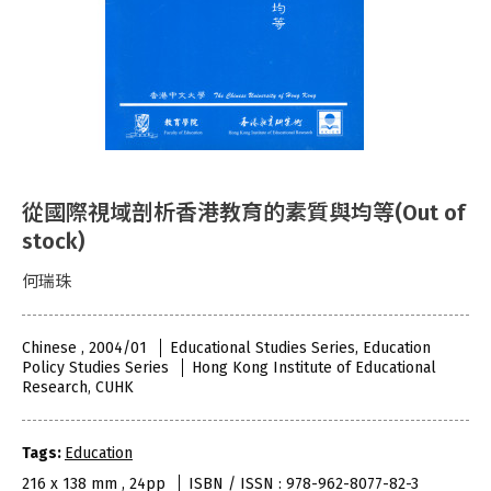
從國際視域剖析香港教育的素質與均等(Out of
stock)
何瑞珠
Chinese , 2004/01
Educational Studies Series, Education
Policy Studies Series
Hong Kong Institute of Educational
Research, CUHK
Tags:
Education
216 x 138 mm , 24pp
ISBN / ISSN : 978-962-8077-82-3