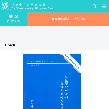
(0)
0 item(s) - US$0.00
Wish List
BACK