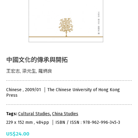
中國文化的傳承與開拓
王宏志, 梁元生, 羅炳良
Chinese , 2009/01
The Chinese University of Hong Kong
Press
Tags:
Cultural Studies
,
China Studies
229 x 152 mm , 484pp
ISBN / ISSN : 978-962-996-345-3
US$24.00