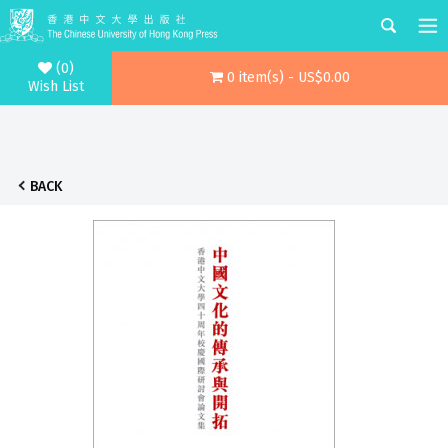
(0)
0 item(s) - US$0.00
Wish List
BACK