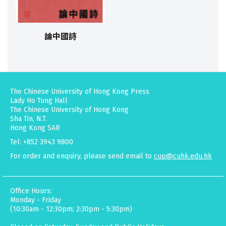
論中國詩
The Chinese University of Hong Kong Press
Lady Ho Tung Hall
The Chinese University of Hong Kong
Sha Tin, N.T.
Hong Kong SAR
Tel: +852 3943 9800
For order and enquiry, please send email to
cup@cuhk.edu.hk
Office Hours:
Monday - Friday
(10:30am - 12:30pm; 2:30pm - 5:30pm)