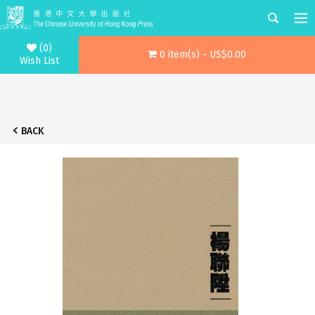
(0)
0 item(s) - US$0.00
Wish List
BACK