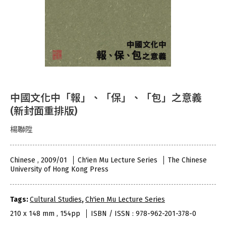
中國文化中「報」、「保」、「包」之意義
(新封面重排版)
楊聯陞
Chinese , 2009/01
Ch'ien Mu Lecture Series
The Chinese
University of Hong Kong Press
Tags:
Cultural Studies
,
Ch'ien Mu Lecture Series
210 x 148 mm , 154pp
ISBN / ISSN : 978-962-201-378-0