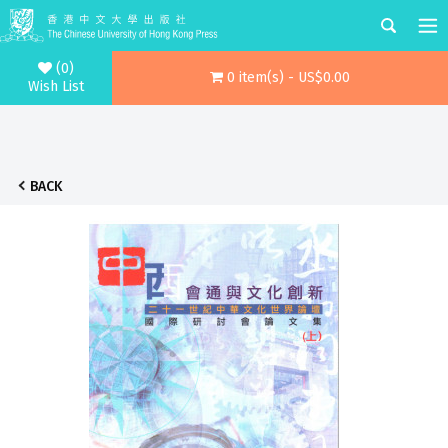
(0)
0 item(s) - US$0.00
Wish List
BACK