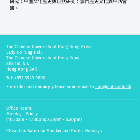
研究；中國文化歷史與現狀研究；澳門歷史文化與中西會
通。
The Chinese University of Hong Kong Press
Lady Ho Tung Hall
The Chinese University of Hong Kong
Sha Tin, N.T.
Hong Kong SAR
Tel: +852 3943 9800
For order and enquiry, please send email to
cup@cuhk.edu.hk
Office Hours:
Monday - Friday
(10:30am - 12:30pm; 2:30pm - 5:30pm)
Closed on Saturday, Sunday and Public Holidays