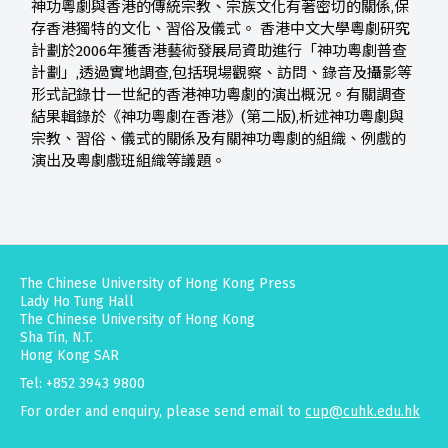
神功粵劇與香港的傳統宗教、宗族文化有著密切的關係,保
存香港獨特的文化、習俗及儀式。 香港中文大學粵劇研究
計劃於2006年獲香港藝術發展局資助進行「神功粵劇普查
計劃」,透過實地調查,包括現場觀察、訪問、錄音及攝影等
形式記錄廿一世紀的香港神功粵劇的演出概況。有關調查
結果輯錄於《神功粵劇在香港》(第二版),析述神功粵劇與
宗教、習俗、儀式的關係及有關神功粵劇的組織、例戲的
演出及粵劇戲班組織等議題。
The Chinese University of Hong Kong Press
Lady Ho Tung Hall
The Chinese University of Hong Kong
Sha Tin, N.T.
Hong Kong SAR
Tel: +852 3943 9800
For order and enquiry, please send email to
cup@cuhk.edu.hk