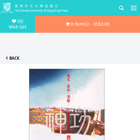
(0)
0 item(s) - US$0.00
Wish List
BACK