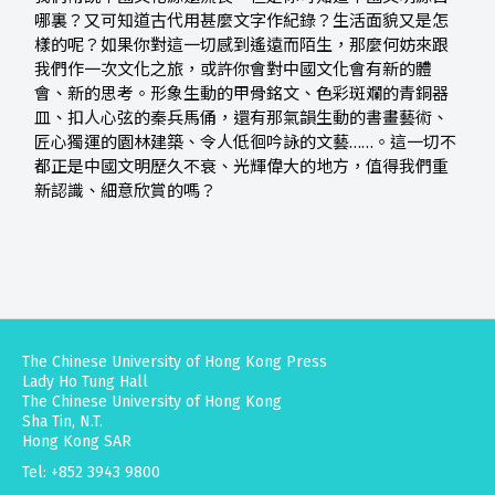
哪裏？又可知道古代用甚麼文字作紀錄？生活面貌又是怎
樣的呢？如果你對這一切感到遙遠而陌生，那麼何妨來跟
我們作一次文化之旅，或許你會對中國文化會有新的體
會、新的思考。形象生動的甲骨銘文、色彩斑斕的青銅器
皿、扣人心弦的秦兵馬俑，還有那氣韻生動的書畫藝術、
匠心獨運的園林建築、令人低徊吟詠的文藝……。這一切不
都正是中國文明歷久不衰、光輝偉大的地方，值得我們重
新認識、細意欣賞的嗎？
The Chinese University of Hong Kong Press
Lady Ho Tung Hall
The Chinese University of Hong Kong
Sha Tin, N.T.
Hong Kong SAR
Tel: +852 3943 9800