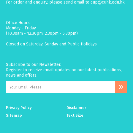
For order and enquiry, please send email to
cup@cuhk.edu.hk
Office Hours:
Monday - Friday
(10:30am - 12:30pm; 2:30pm - 5:30pm)
Closed on Saturday, Sunday and Public Holidays
Subscribe to our Newsletter.
Register to receive email updates on our latest publications,
news and offers.
Privacy Policy
Disclaimer
Sitemap
Text Size