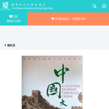
(0)
0 item(s) - US$0.00
Wish List
BACK