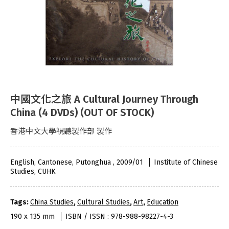
中國文化之旅 A Cultural Journey Through
China (4 DVDs) (OUT OF STOCK)
香港中文大學視聽製作部 製作
English, Cantonese, Putonghua , 2009/01
Institute of Chinese
Studies, CUHK
Tags:
China Studies
,
Cultural Studies
,
Art
,
Education
190 x 135 mm
ISBN / ISSN : 978-988-98227-4-3