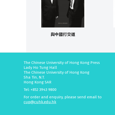
與中國打交道
The Chinese University of Hong Kong Press
Lady Ho Tung Hall
The Chinese University of Hong Kong
Sha Tin, N.T.
Hong Kong SAR
Tel: +852 3943 9800
For order and enquiry, please send email to
cup@cuhk.edu.hk