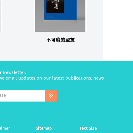
不可能的盟友
r Newsletter.
eive email updates on our latest publications, news
aimer
Sitemap
Text Size