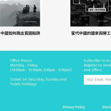
中國如何跳出貧困陷阱
當代中國的國家與勞工
Office Hours:
Subscribe to ou
Monday - Friday
Register to rec
(10:30am - 12:30pm; 2:30pm - 5:30pm)
and offers.
Closed on Saturday, Sunday and
Public Holidays
Privacy Policy
Discl