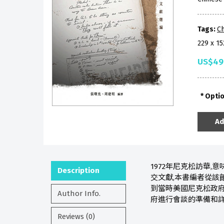
Tags:
Ch
229 x 1
US$49
Opti
Ad
1972年尼克松訪華
Description
交文獻,本書編者從該
到當時美國尼克松政府
Author Info.
府進行會談的準備和
Reviews (0)