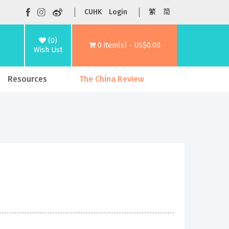
CUHK
Login
繁
简
(0)
0 item(s) - US$0.00
Wish List
Resources
The China Review