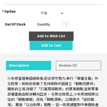
Option
Out Of Stock
Quantity:
Add to Wish List
Add to Cart
Description
Reviews (0)
小布希當選美國總統後,迎合保守勢力,奉行「單邊主義」外
交政策。新政府放棄了克林頓與中國建立「戰略性夥伴」
關係的立場,改變了「打贏兩場戰爭」的軍事戰略,並將軍事
部署重點由歐洲轉向亞洲。 在對台政策上,小布希總統將以
往的「戰略模糊」改為「戰略清晰」,公開表示「協防颱
灣」,實施「以台制華」戰略。 這一政策調整對中美關係產