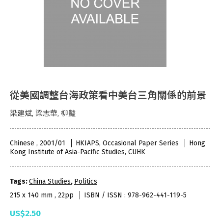
從美國調整台海政策看中美台三角關係的前景
梁建斌, 梁志華, 柳豔
Chinese , 2001/01
HKIAPS, Occasional Paper Series
Hong
Kong Institute of Asia-Pacific Studies, CUHK
Tags:
China Studies
,
Politics
215 x 140 mm , 22pp
ISBN / ISSN : 978-962-441-119-5
US$2.50