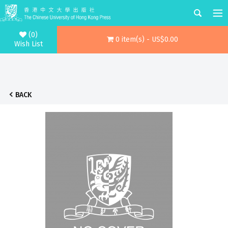
(0)
0 item(s) - US$0.00
Wish List
BACK