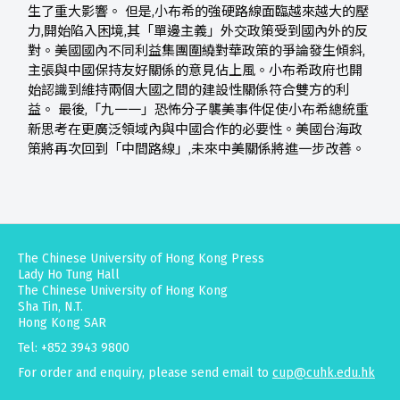
生了重大影響。 但是,小布希的強硬路線面臨越來越大的壓
力,開始陷入困境,其「單邊主義」外交政策受到國內外的反
對。美國國內不同利益集團圍繞對華政策的爭論發生傾斜,
主張與中國保持友好關係的意見佔上風。小布希政府也開
始認識到維持兩個大國之間的建設性關係符合雙方的利
益。 最後,「九一一」恐怖分子襲美事件促使小布希總統重
新思考在更廣泛領域內與中國合作的必要性。美國台海政
策將再次回到「中間路線」,未來中美關係將進一步改善。
The Chinese University of Hong Kong Press
Lady Ho Tung Hall
The Chinese University of Hong Kong
Sha Tin, N.T.
Hong Kong SAR
Tel: +852 3943 9800
For order and enquiry, please send email to
cup@cuhk.edu.hk