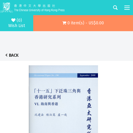
(0)
0 item(s) - US$0.00
Wish List
BACK