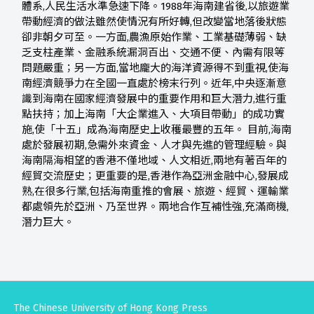
體系,人民生活水準急速下降。1988年海南建省後,以旅遊業
帶動經濟的做法雖然使情況有所好轉,但改變當地落後狀態
卻非朝夕可至。一方面,農漁原始作業、工業基礎薄弱、缺
乏支柱產業、金融系統漏洞百出、交通不便、內需有限等
問題嚴重；另一方面,當地龐大的海洋資源得不到重視,使海
南經濟競爭力在全國一直處於榜末行列。近年,中央逐漸意
識到海南在國家經濟發展中的重要作用和巨大潛力,進行重
點扶持；加上海南「大企業進入、大項目帶動」的成功實
施,使「十五」成為海南歷史上收穫最豐的五年。 目前,海南
處於發展初期,急需外來資金、人才與先進的管理經驗。與
海南隔海相望的香港不僅地域、人文相近,兩地有著百年的
經貿交流歷史；更重要的是,香港作為亞洲金融中心,發展成
熟,在很多行業,包括海南重推的會展、旅遊、經貿、運輸業
都處領先於亞洲、乃至世界。兩地合作互補性強,充滿商機,
潛力巨大。
The Chinese University of Hong Kong Press