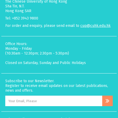
The Chinese University of Hong Kong
Sha Tin, N.T.
Hong Kong SAR
Tel: +852 3943 9800
For order and enquiry, please send email to
cup@cuhk.edu.hk
Office Hours:
Monday - Friday
(10:30am - 12:30pm; 2:30pm - 5:30pm)
Closed on Saturday, Sunday and Public Holidays
Subscribe to our Newsletter.
Register to receive email updates on our latest publications,
news and offers.