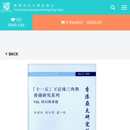
(0)
0 item(s) - US$0.00
Wish List
BACK