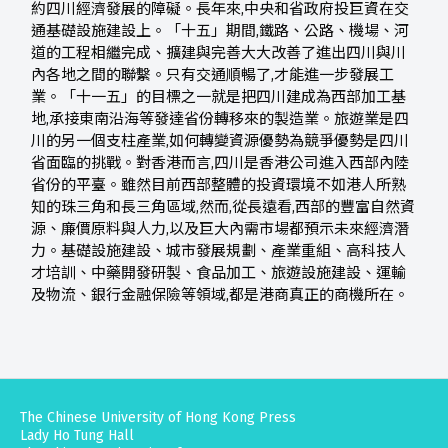
約四川經濟發展的障礙。長年來,中央和省政府投巨資在交
通基礎設施建設上。「十五」期間,鐵路、公路、機場、河
道的工程相繼完成、擴建與完善大大改善了進出四川與川
內各地之間的聯繫。只有交通順暢了,才能進一步發展工
業。「十一五」的目標之一就是把四川建成為西部加工基
地,承接東南沿海等發達省份轉移來的製造業。旅遊業是四
川的另一個支柱產業,如何轉變資源優勢為競爭優勢是四川
省面臨的挑戰。對香港而言,四川是香港公司進入西部內陸
省份的平臺。雖然目前西部整體的投資環境不如港人所熟
知的珠三角和長三角區域,然而,從長遠看,西部的豐富自然資
源、廉價原料與人力,以及巨大內需市場都預示未來經濟潛
力。基礎設施建設、城市發展規劃、產業重組、高科技人
才培訓、中藥開發研製、食品加工、旅遊設施建設、運輸
及物流、銀行金融保險等領域,都是港商真正的商機所在。
The Chinese University of Hong Kong Press
Lady Ho Tung Hall