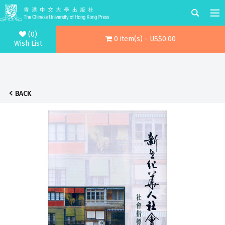
(0)
0 item(s) - US$0.00
Wish List
BACK