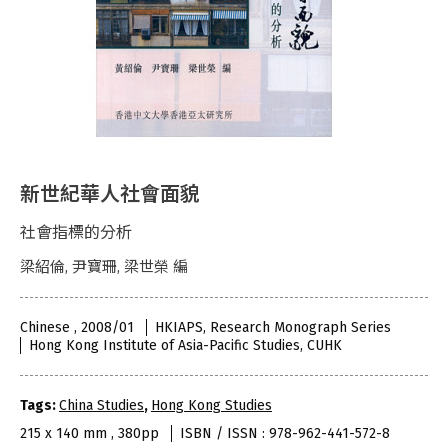
新世紀華人社會面貌
社會指標的分析
梁紹倫, 尹寶珊, 梁世榮 編
Chinese , 2008/01
HKIAPS, Research Monograph Series
Hong Kong Institute of Asia-Pacific Studies, CUHK
Tags:
China Studies
,
Hong Kong Studies
215 x 140 mm , 380pp
ISBN / ISSN : 978-962-441-572-8