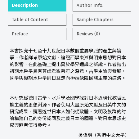
Description
Author Info.
Table of Content
Sample Chapters
Preface
Reviews (0)
本書探究十七至十九世紀日本數個重要學派的產生與論
爭。作者詳考原始文獻，論證西學東漸與明末思想對日本
的影響，在此基礎上提出異於學界通識之新說。作者指出
初期水戶學具有尊虛君敬幕府之深意，古學主論與發展，
國學與後期水戶學則日益走向極端狹隘民族主義的道路。
本研究從德川古學、水戶學及國學探討日本近現代狹隘民
族主義的思想淵源。作者使用大量原始文獻及日英中文的
研究成果，窺看近世日本人如何從政體、文明及族群的討
論構建自己的身份認同及定義日本的國體。對日本思想史
感興趣者值得參考。
吳偉明（香港中文大學）