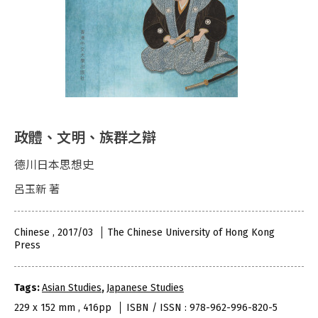
政體、文明、族群之辯
德川日本思想史
呂玉新 著
Chinese , 2017/03
The Chinese University of Hong Kong
Press
Tags:
Asian Studies
,
Japanese Studies
229 x 152 mm , 416pp
ISBN / ISSN : 978-962-996-820-5