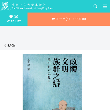
(0)
0 item(s) - US$0.00
Wish List
BACK