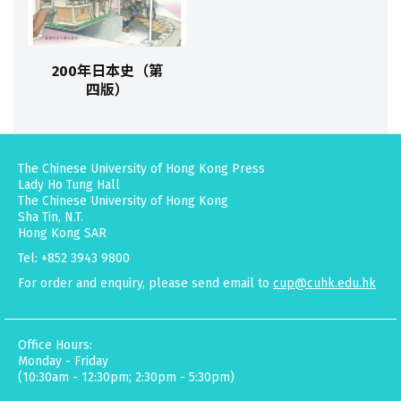
200年日本史（第
四版）
The Chinese University of Hong Kong Press
Lady Ho Tung Hall
The Chinese University of Hong Kong
Sha Tin, N.T.
Hong Kong SAR
Tel: +852 3943 9800
For order and enquiry, please send email to
cup@cuhk.edu.hk
Office Hours:
Monday - Friday
(10:30am - 12:30pm; 2:30pm - 5:30pm)