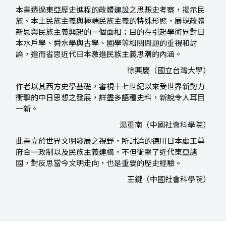
本書透過東亞歷史進程的政體建設之思想史考察，揭示民
族、本土民族主義與極端民族主義的特殊形態，展現政體
新思與民族主義興起的一個面相；目的在引起學術界對日
本水戶學、舜水學與古學、國學等相關問題的重視和討
論，進而省思近代日本激進民族主義思潮的內涵。
徐興慶（國立台灣大學）
作者以其西方史學基礎，審視十七世紀以來受世界新勢力
衝擊的中日思想之發展，詳盡多語種史料，新說令人耳目
一新。
湯重南（中國社會科學院）
此書立於世界文明發展之視野，所討論的德川日本虛王幕
府合一政制以及民族主義建構，不但衝擊了近代東亞諸
國，對反思當今文明走向，也是重要的歷史經驗。
王鍵（中國社會科學院）