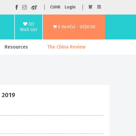
CUHK
Login
繁
简
(0)
0 item(s) - US$0.00
Wish List
Resources
The China Review
 2019