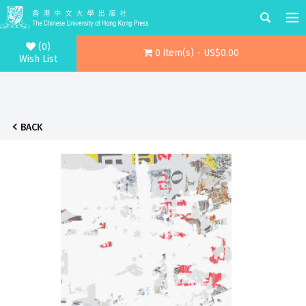
(0)
0 item(s) - US$0.00
Wish List
BACK