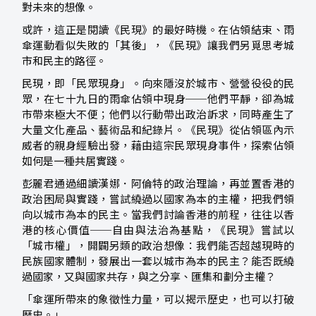
對未來的想像。
或許，這正是閱讀《民現》的最好時機。在佔領結束、雨
傘運動看似失敗的「其後」，《民現》讓我們另覓思考城
市和民主的路徑。
民現，即「民眾現身」。向來隱沒於城市、營營役役的民
眾，在七十九日的雨傘佔領中現身──他們平靜，卻為城
市帶來極大不便；他們以行動帶出政治訴求，同時產生了
大量文化產品、藝術品和紀錄片。《民現》從佔領區內示
威者的親身經驗出發，藉由這宗民眾現身事件，探索佔領
如何是一種共居實踐。
彭麗君通過細讀漢娜．阿倫特的政治理論，再並置香港的
政治困局與實踐，嘗試繞過以國家為本的主權，把我們領
向以城市為本的民主。當我們討論香港的前程，往往以香
港的核心價值──自由與法治為基點，《民現》嘗試以
「城市權」，開闢另類的政治想像：我們能否超越現時的
民族國家體制，發展出一套以城市為本的民主？能否既繞
過國家，又與國家共存，與之分享、匯集和劃分主權？
「傘運所帶來的象徵性力量，可以揭示歷史，也可以打破
歷史。」