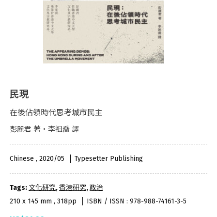
民現
在後佔領時代思考城市民主
彭麗君 著・李祖喬 譯
Chinese , 2020/05
Typesetter Publishing
Tags:
文化研究
,
香港研究
,
政治
210 x 145 mm , 318pp
ISBN / ISSN : 978-988-74161-3-5