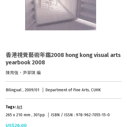
香港視覺藝術年鑑2008 hong kong visual arts
yearbook 2008
陳育強、尹翠琪 編
Bilingual , 2009/01
Department of Fine Arts, CUHK
Tags:
Art
265 x 210 mm , 301pp
ISBN / ISSN : 978-962-7055-15-0
US$26.00