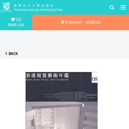
(0)
0 item(s) - US$0.00
Wish List
BACK