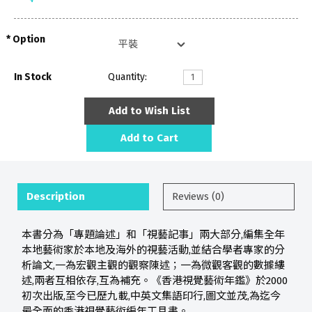
Option
In Stock
Quantity:
Add to Wish List
Add to Cart
Description
Reviews (0)
本書分為「專題論述」和「視藝記事」兩大部分,編集全年
本地藝術家於本地及海外的視藝活動,並結合學者專家的分
析論文,一為宏觀主觀的觀察陳述；一為微觀客觀的數據縷
述,兩者互相依存,互為補充。《香港視覺藝術年鑑》於2000
初次出版,至今已歷九載,中英文集語印行,圖文並茂,為迄今
最全面的香港視覺藝術編年工具書。