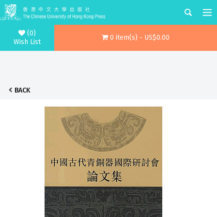
(0)
0 item(s) - US$0.00
Wish List
BACK