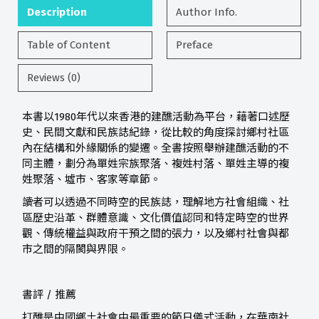
Description
Author Info.
Table of Content
Preface
Reviews (0)
本書以1980年代以來香港的建醮活動為平台，藉著口述歷
史、民間文獻和民族誌紀錄，從比較的角度探討鄉村社區
內在結構和外緣關係的變遷。全書按照舉辦建醮活動的不
同主體，劃分為單姓宗族聚落、複姓村落、單姓主導的複
姓聚落、墟市、客家等章節。
讀者可以透過不同時空的民族誌，理解地方社會組織、社
區歷史沿革、群體意識、文化價值認同和特定時空的世界
觀、傳統權益與政府干預之間的張力，以及鄉村社會與都
市之間的隔閡與界限。
書評 / 推薦
打醮是中國鄉土社會中最重要的節日儀式活動，在華南社