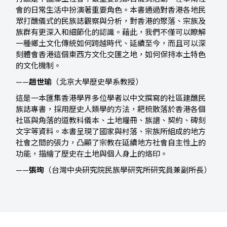
會的日常生活中扮演著重要角色。本書通過對香港各地民
眾打醮儀式的民族誌觀察與分析，對香港的聚落、宗族及
族群有更深入和細節化的認識。藉此，我們不僅可以瞭解
一種鄉土文化傳統如何跨越時代、延續至今，而且可以深
刻體會香港這個東西方文化交匯之地，如何保持本土特色
的文化機制。
——
趙世瑜
（北京大學歷史學系教授）
這是一本匯集香港學界多位學者以中文撰寫的社區建醮民
族誌專書，採用歷史人類學的方法，耙梳散落於香港各個
社區與角落的道教科儀本、土地糧冊、族譜、契約、碑刻
文字等資料。本書呈現了國家與村落、宗族所組成的地方
社會之間的張力，凸顯了宗教在延續地方社會自主性上的
功能，描繪了歷史在土地與個人身上的烙印。
——
張珣
（台灣中央研究院民族學研究所研究員兼副所長）