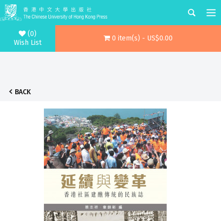
(0)
0 item(s) - US$0.00
Wish List
BACK