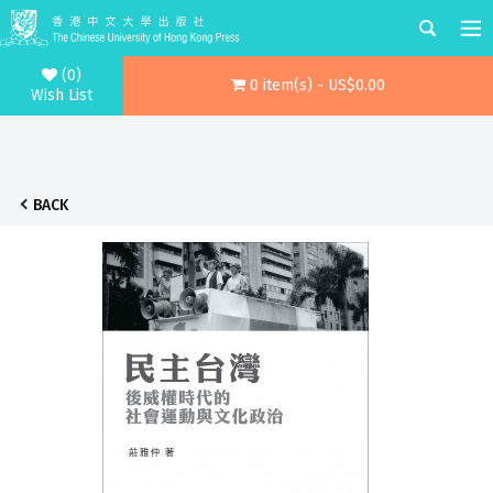
(0)
0 item(s) - US$0.00
Wish List
BACK