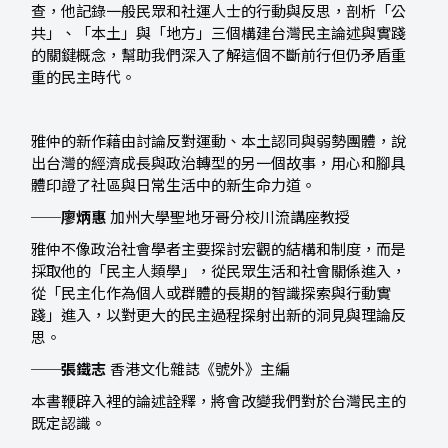
查，他記錄一般民眾和社運人士的行動與反思，剖析「公
共」、「本土」與「地方」三個構建台灣民主論述與實踐
的關鍵概念，幫助我們深入了解這個不斷前行但仍矛盾重
重的民主時代。
雅仲的新作藉由討論反對運動、本土認同與弱勢團體，說
出台灣的經濟成長與政治轉型的另一個故事，用心和腳具
體印證了社區與日常生活中的新生命力道。
──
廖炳惠
加州大學聖地牙哥分校川流講座教授
雅仲不像政治社會學者主要探討宏觀的結構和制度，而是
採取他的「民主人類學」，從民眾生活和社會關係進入，
從「民主化作為個人或群體的長期的智識探索與行動實
踐」進入，以對更大的民主過程探射出新的洞見與理論反
思。
──
張鐵志
香港文化雜誌《號外》主編
本書鞭辟入裡的論述詮釋，將會改變我們對於台灣民主的
既定認識。