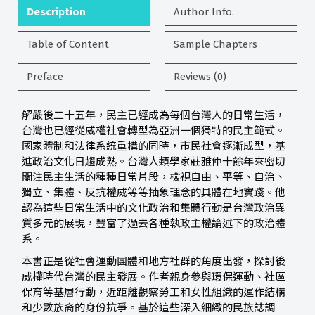
Description
Author Info.
Table of Content
Sample Chapters
Preface
Reviews (0)
解嚴後二十五年，民主已經成為每個台灣人的日常生活，
台灣也已經從威權社會轉型為亞洲一個獨特的民主範式。
國家體制和法律系統重構的同時，市民社會逐漸成型，基
進政治文化日趨成熟。台灣人類學家莊雅仲十餘年來密切
關注民主生活的種種日常片段，檢視自由、平等、自治、
獨立、集體、反抗權威等等抽象理念的具體在地實踐。他
認為這些日常生活中的文化政治和集體行動是台灣政治異
質多元的展現，豐富了過去各種執政主權論述下的政治體
系。
本書正是從社會運動團體和地方社群的角度出發，探討後
威權時代台灣的民主發展。作者親身參與環保運動、社區
保育等基層行動，近距離觀察勞工和女性組織的運作結構
和少數族裔的身份抗爭。基於這些深入細緻的民族誌調