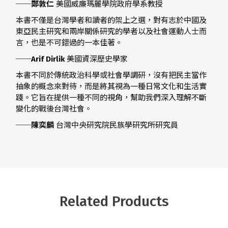
──
鄭敦仁
美國威廉瑪麗學院政府學系教授
本書不僅是台灣學者和讀者的架上之選，對有志於中國及
東亞民主研究和兩岸關係研究的學者以及社會運動人士而
言，也是不可錯過的一本佳著。
──
Arif Dirlik
美國資深歷史學家
本書不同於傳統政治科學或社會學調研，沒有把民主當作
抽象的概念來對待，而是將其視為一種日常文化和生活實
踐。它旨在提供一種不同的視角，幫助我們深入理解不斷
變化的戰後台灣社會。
──
陳奕麟
台灣中央研究院民族學研究所研究員
Related Products