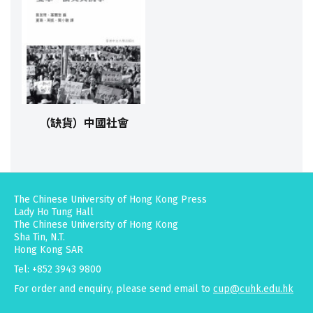
（缺貨）中國社會
The Chinese University of Hong Kong Press
Lady Ho Tung Hall
The Chinese University of Hong Kong
Sha Tin, N.T.
Hong Kong SAR
Tel: +852 3943 9800
For order and enquiry, please send email to
cup@cuhk.edu.hk