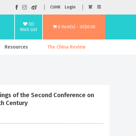
CUHK
Login
繁
简
(0)
0 item(s) - US$0.00
Wish List
Resources
The China Review
the Second Conference on
th Century