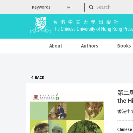
About
Authors
Books
BACK
第二屆
the H
香港中
Chinese