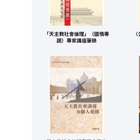
「天主教社會倫理」（國情專
〈
題）專家講座筆錄