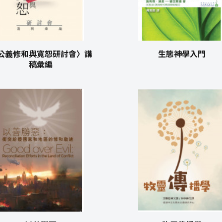
公義修和與寬恕研討會〉講
生態神學入門
稿彙編