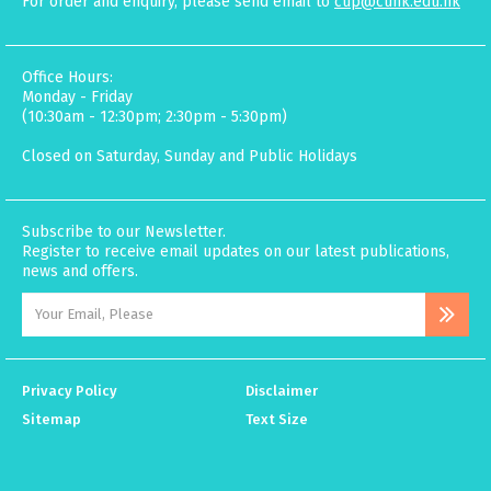
For order and enquiry, please send email to
cup@cuhk.edu.hk
Office Hours:
Monday - Friday
(10:30am - 12:30pm; 2:30pm - 5:30pm)
Closed on Saturday, Sunday and Public Holidays
Subscribe to our Newsletter.
Register to receive email updates on our latest publications,
news and offers.
Privacy Policy
Disclaimer
Sitemap
Text Size