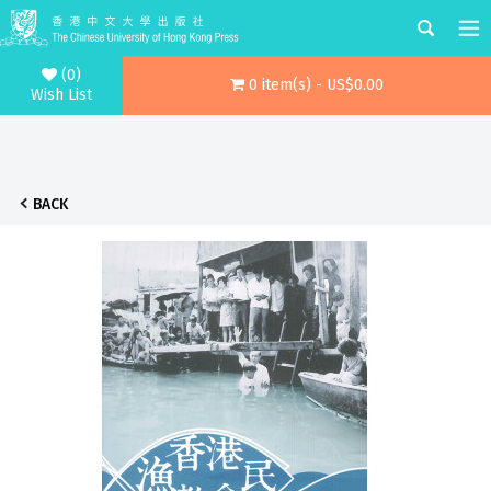
(0)
0 item(s) - US$0.00
Wish List
BACK