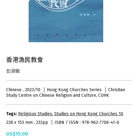
香港漁民教會
彭淑敏
Chinese , 2023/10
Hong Kong Churches Series
Christian
Study Centre on Chinese Religion and Culture, CUHK
Tags:
Religious Studies
,
Studies on Hong Kong Churches 10
228 x 153 mm , 232pp
ISBN / ISSN : 978-962-7706-41-0
US$15.00