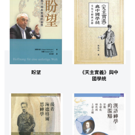
盼望
《天主實義》與中
國學統