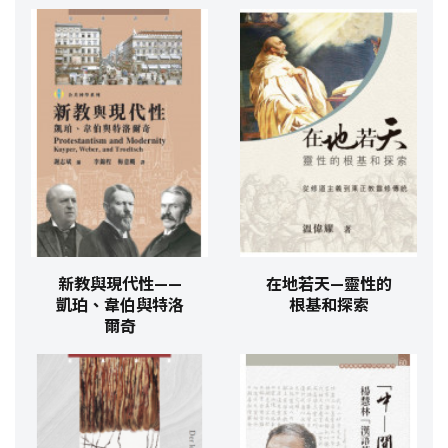
新教與現代性——
在地若天—靈性的
凱珀、韋伯與特洛
根基和探索
爾奇