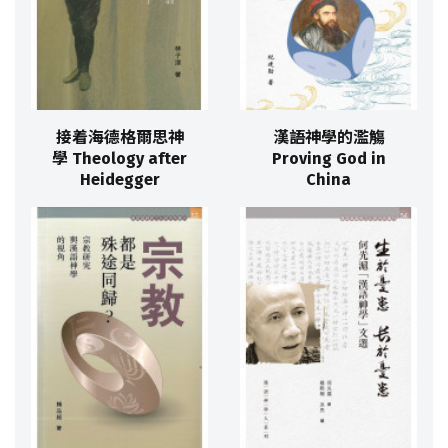
接着海德格爾思神
漢語神學的濫觴
學 Theology after
Proving God in
Heidegger
China