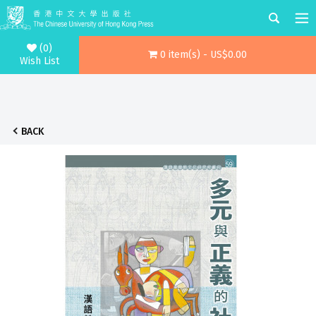
(0)
0 item(s) - US$0.00
Wish List
BACK