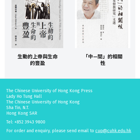
生動的上帝與生命
「中—間」的相關
的豐盈
性
The Chinese University of Hong Kong Press
Lady Ho Tung Hall
The Chinese University of Hong Kong
Sha Tin, N.T.
Hong Kong SAR
Tel: +852 3943 9800
For order and enquiry, please send email to
cup@cuhk.edu.hk