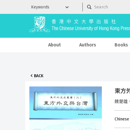
About
Authors
Books
BACK
東方
魏楚雄
Chinese