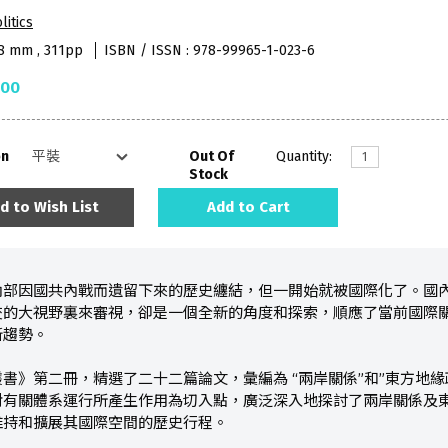
litics
78 mm , 311pp
ISBN / ISSN : 978-99965-1-023-6
.00
on
Out Of
Quantity:
Stock
d to Wish List
Add to Cart
內部因國共內戰而遺留下來的歷史纏結，但一開始就被國際化了。國
交的大視野裏來審視，卻是一個全新的角度和探索，順應了當前國際
新趨勢。
書》第二冊，精選了二十二篇論文，彙編為 “兩岸關係”和”東方地
對有關體系運行所產生作用為切入點，廣泛深入地探討了兩岸關係及
維持和擴展其國際空間的歷史行程。