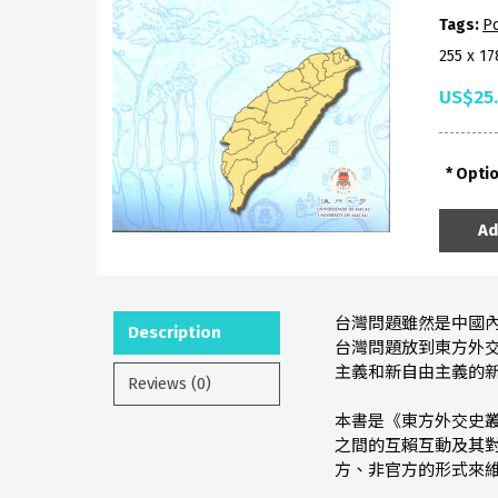
Tags:
Po
255 x 1
US$25
Opti
Ad
台灣問題雖然是中國
Description
台灣問題放到東方外
主義和新自由主義的
Reviews (0)
本書是《東方外交史叢
之間的互賴互動及其
方、非官方的形式來