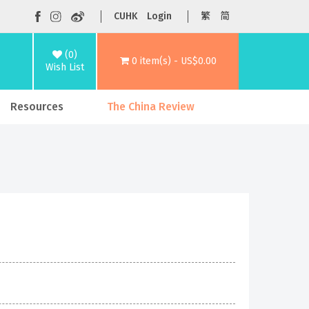
CUHK
Login
繁
简
(0)
0 item(s) - US$0.00
Wish List
Resources
The China Review