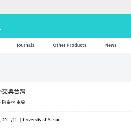
Journals
Other Products
News
外交與台灣
、陳奉林 主編
 , 2011/11
University of Macau