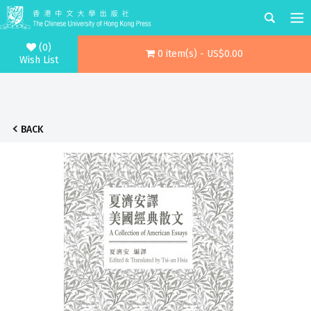
(0)
0 item(s) - US$0.00
Wish List
BACK