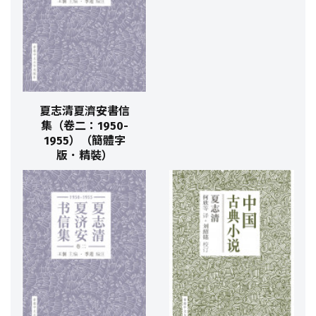
夏志清夏濟安書信
集（卷二：1950-
1955）（簡體字
版．精裝）