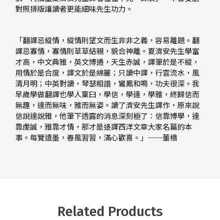
對照排版讓讀者更能細味先生功力。
「翻譯忌縱情，縱情則望文而生非非之義，容易離題。翻
譯忌寡情，寡情則草草結親，貌合神離。夏濟安先生學富
才高，中文典雅，英文博通，天生赤誠，譯筆於是不縱，
用情於是合度，譯文於是綿麗；只讀中譯，行雲流水，風
清月明；中英對讀，琴瑟相諧，鸞鳳和鳴，功夫很深。我
早歲學做翻譯也學人窠臼，學信，學達，學雅，終歸信而
無趣，達而無味，雅而無姿。讀了濟安先生譯作，原來說
信說達說雅，他筆下透露的消息深刻極了：信靠博學，達
靠虔誠，雅靠才情，那才是迻譯西洋文章大家名篇的本
事。每覽遺墨，春風習習，滿心歡喜。」──董橋
Related Products