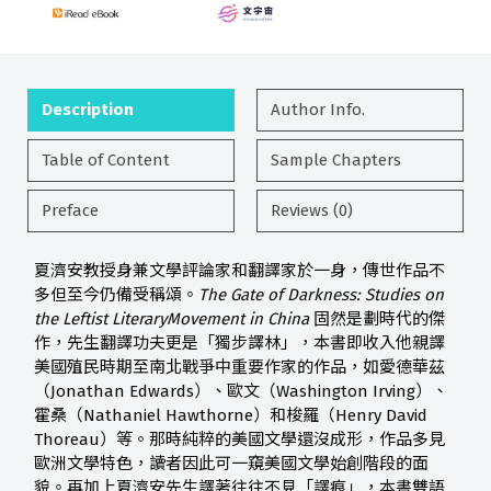
Description
Author Info.
Table of Content
Sample Chapters
Preface
Reviews (0)
夏濟安教授身兼文學評論家和翻譯家於一身，傳世作品不
多但至今仍備受稱頌。
The Gate of Darkness: Studies on
the Leftist LiteraryMovement in China
固然是劃時代的傑
作，先生翻譯功夫更是「獨步譯林」，本書即收入他親譯
美國殖民時期至南北戰爭中重要作家的作品，如愛德華茲
（Jonathan Edwards）、歐文（Washington Irving）、
霍桑（Nathaniel Hawthorne）和梭羅（Henry David
Thoreau）等。那時純粹的美國文學還沒成形，作品多見
歐洲文學特色，讀者因此可一窺美國文學始創階段的面
貌。再加上夏濟安先生譯著往往不見「譯痕」，本書雙語