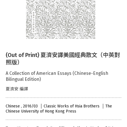
(Out of Print) 夏濟安譯美國經典散文（中英對
照版）
A Collection of American Essays (Chinese-English
Bilingual Edition)
夏濟安 編譯
Chinese , 2016/03
Classic Works of Hsia Brothers
The
Chinese University of Hong Kong Press