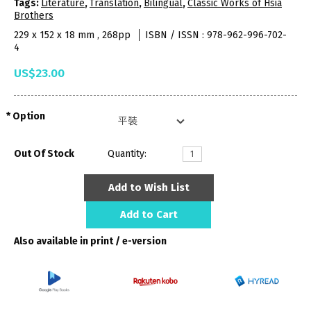
Tags:
Literature
,
Translation
,
Bilingual
,
Classic Works of Hsia
Brothers
229 x 152 x 18 mm , 268pp
ISBN / ISSN : 978-962-996-702-
4
US$23.00
Option
Out Of Stock
Quantity:
Add to Wish List
Add to Cart
Also available in print / e-version