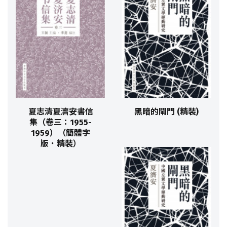
夏志清夏濟安書信
黑暗的閘門 (精裝)
集（卷三：1955-
1959）（簡體字
版．精裝）