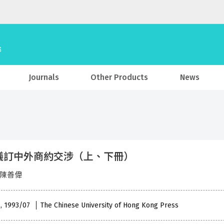
Journals
Other Products
News
議訂中外商約交涉（上、下冊）
 陳善偉
 , 1993/07
The Chinese University of Hong Kong Press