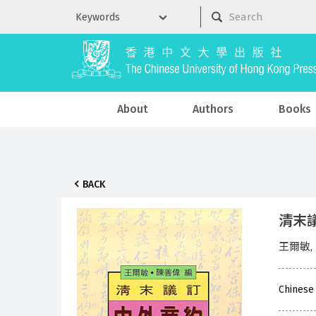
About
Authors
Books
BACK
清末
王爾敏,
Chinese