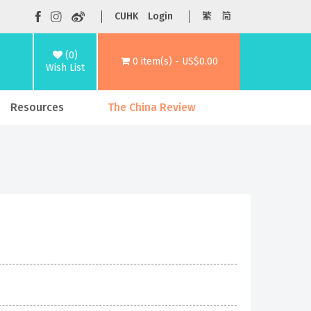
CUHK
Login
繁
简
(0)
0 item(s) - US$0.00
Wish List
Resources
The China Review