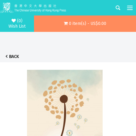
(0)
0 item(s) - US$0.00
Wish List
BACK