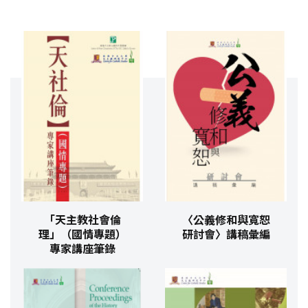
「天主教社會倫
〈公義修和與寬恕
理」（國情專題）
研討會〉講稿彙編
專家講座筆錄