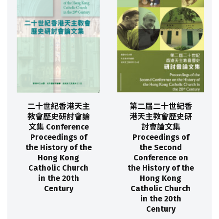
二十世紀香港天主
第二屆二十世紀香
教會歷史研討會論
港天主教會歷史研
文集 Conference
討會論文集
Proceedings of
Proceedings of
the History of the
the Second
Hong Kong
Conference on
Catholic Church
the History of the
in the 20th
Hong Kong
Century
Catholic Church
in the 20th
Century