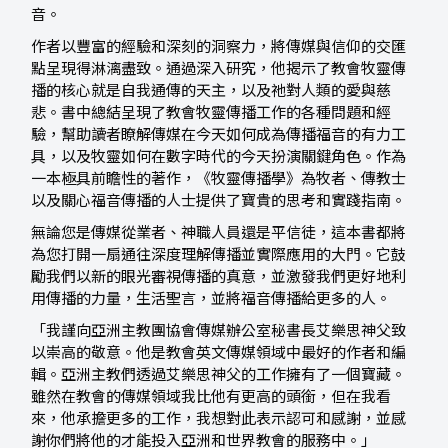
音。
作者以豐富的經驗和深刻的洞察力，將傳媒與信仰的交匯
點呈現得淋漓盡致。通過深入研究，他揭示了教會牧靈傳
播的核心就是自我通傳的天主，以及祂對人類的愛與慈
悲。書中總結呈現了教會牧靈傳播工作的各種問題和經
驗，幫助讀者瞭解傳媒在今天如何成為傳播福音的有力工
具，以及牧靈如何在數字時代的今天扮演關鍵角色。作為
一本極具前瞻性的著作，《牧靈傳播學》為牧者、傳教士
以及關心福音傳播的人士提供了寶貴的思考和實踐指南。
無論您是傳媒從業者、神職人員還是平信徒，這本書都將
為您打開一扇通往深度理解傳播並實際應用的大門。它鼓
勵我們以新的眼光審視傳播的真意，並激發我們更好地利
用傳播的力量，生活聖言，並將福音傳播給更多的人。
「我謹向亞洲主教團協會傳媒辦公室秘書長艾樂思神父致
以崇高的敬意。他是教會英文傳媒領域中最好的作者和編
輯。亞洲主教們透過艾樂思神父的工作擁有了一個寶藏。
雖然在教會的傳媒領域我比他有更高的頭銜，但在我看
來，他承擔更多的工作，我想對此表示認可和感謝，並感
謝你們將他的才能投入亞洲和世界教會的服務中。」