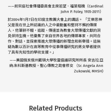
——前宗座社會傳播委員會主席若望．福萊樞機（Cardinal
John P. Foley, 1935-2011）
於2004年1月7日在印度主教團大會上的講話。 「艾樂思神
父是我在世上所認識的人之中最勤奮和堅持不懈的傳媒
人，他筆耕不輟，追蹤、傳達並為教會大眾傳播文獻的洞
見保持生機。他彙集了來自世界各地的傳媒專家，共同合
作、對話，並探索推進大眾傳播的新理念和新舉措。這無
疑為數以百計在高等教育中從事傳播研究的男女學者提供
了具有先知性的學術支援。」
——美國俄亥俄州戴頓大學牧靈倡議研究所所長 安吉拉.亞
納.朱科斯基教授，聖心傳教之助會修女 （Sr. Angela Ann
Zukowski, MHSH)
Related Products