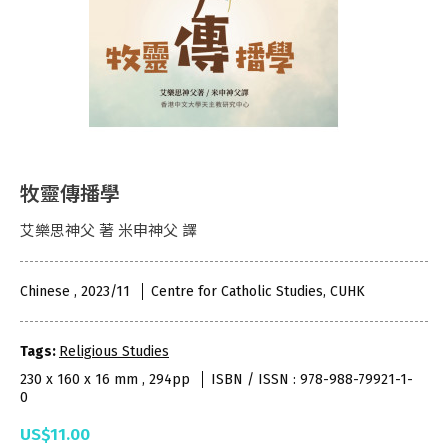
牧靈傳播學
艾樂思神父 著 米申神父 譯
Chinese , 2023/11
Centre for Catholic Studies, CUHK
Tags:
Religious Studies
230 x 160 x 16 mm , 294pp
ISBN / ISSN : 978-988-79921-1-
0
US$11.00