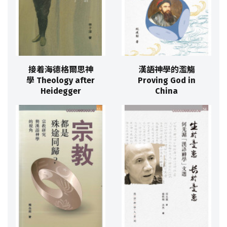
接着海德格爾思神
漢語神學的濫觴
學 Theology after
Proving God in
Heidegger
China