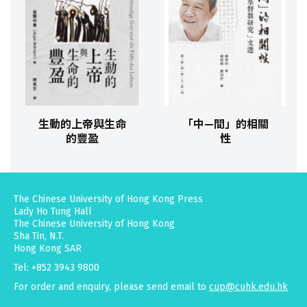
生動的上帝與生命
「中—間」的相關
的豐盈
性
The Chinese University of Hong Kong Press
Lady Ho Tung Hall
The Chinese University of Hong Kong
Sha Tin, N.T.
Hong Kong SAR
Tel: +852 3943 9800
For order and enquiry, please send email to
cup@cuhk.edu.hk