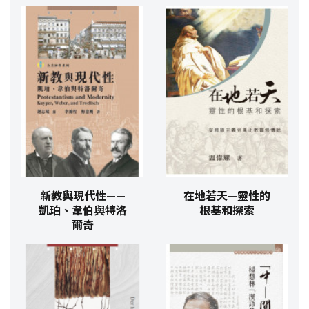
新教與現代性——
在地若天—靈性的
凱珀、韋伯與特洛
根基和探索
爾奇