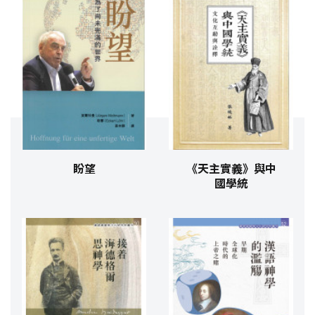
盼望
《天主實義》與中
國學統