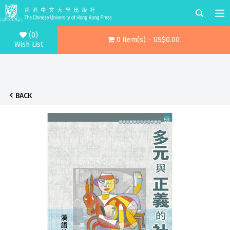
(0)
0 item(s) - US$0.00
Wish List
BACK