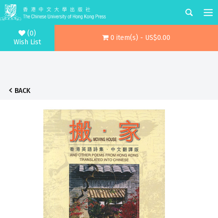
(0)
0 item(s) - US$0.00
Wish List
BACK