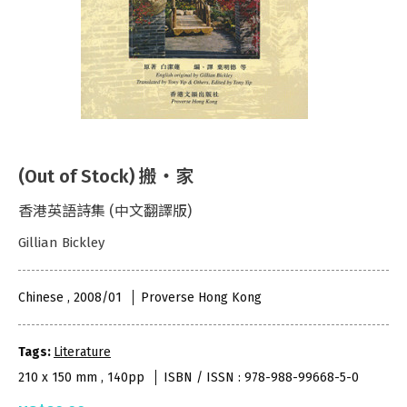
(Out of Stock) 搬‧家
香港英語詩集 (中文翻譯版)
Gillian Bickley
Chinese , 2008/01
Proverse Hong Kong
Tags:
Literature
210 x 150 mm , 140pp
ISBN / ISSN : 978-988-99668-5-0