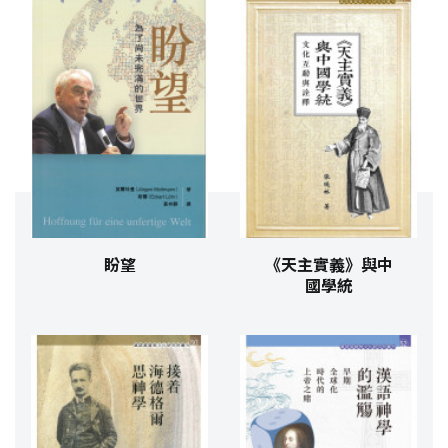
盼望
《天主實義》與中
國學統