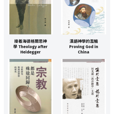
接着海德格爾思神
漢語神學的濫觴
學 Theology after
Proving God in
Heidegger
China