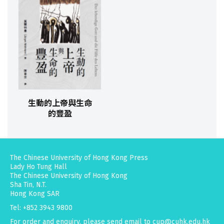
生動的上帝與生命
的豐盈
The Chinese University of Hong Kong Press
Lady Ho Tung Hall
The Chinese University of Hong Kong
Sha Tin, N.T.
Hong Kong SAR
Tel: +852 3943 9800
For order and enquiry, please send email to
cup@cuhk.edu.hk