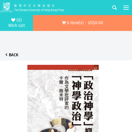
(0)
0 item(s) - US$0.00
Wish List
BACK