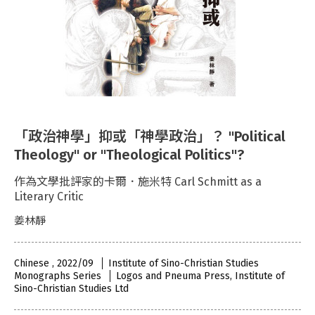
「政治神學」抑或「神學政治」？ "Political
Theology" or "Theological Politics"?
作為文學批評家的卡爾．施米特 Carl Schmitt as a
Literary Critic
姜林靜
Chinese , 2022/09
Institute of Sino-Christian Studies
Monographs Series
Logos and Pneuma Press, Institute of
Sino-Christian Studies Ltd