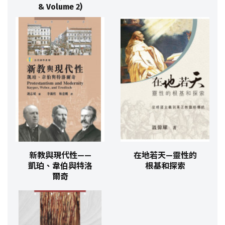
& Volume 2)
新教與現代性——
在地若天—靈性的
凱珀、韋伯與特洛
根基和探索
爾奇