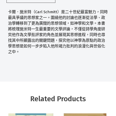
Carl Schmitt
卡爾．施米特（
）是二十世紀最富魅力，同時
最具爭議的思想家之一。圍繞他的討論也逐漸從法學、政
治學轉移到了更為廣闊的思想領域，如神學和文學。本書
將梳理施米特一生最重要的文學評論，不僅從詩學角度研
究他作為文學批評家的角色並展現其思想進程，同時也尋
找其中所顯露出的關鍵問題，探究他以神學為原點的政治
學思想是如何一步步陷入他所竭力批判的浪漫化與世俗化
之中。
Related Products