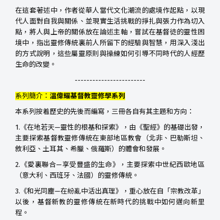
在這套著述中，作者從華人當代文化潮流的處境作起點，以現
代人面對自我與關係、並現實生活挑戰的掙扎與張力作為切入
點，將人與上帝的關係放在論述主軸，嘗試在基督徒的靈性困
境中，指出靈修傳統裏前人所留下的經驗與智慧，用深入淺出
的方式說明，這些屬靈原則與操練如何引導不同時代的人經歷
生命的改變。
------------------------
系列簡介：
溫偉耀基督教靈修學系列
本系列按着歷史的先後而編寫，三冊各自有其主題和方向：
1.《在地若天—靈性的根基和探索》，由《聖經》的基礎出發，
主要探索基督教靈修傳統在東部地區教會（北非、巴勒斯坦、
敘利亞、土耳其、希臘、俄羅斯）的體會和發展。
2.《愛裏聯合—享受豐盛的生命》，主要探索中世紀西歐地區
（意大利、西班牙、法國）的靈修傳統。
3.《和光同塵—在紛亂中活出真理》，重心放在自「宗教改革」
以後，基督新教的靈修傳統在新時代的挑戰中如何邁向新里
程。