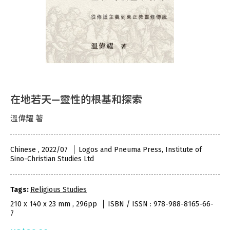
在地若天—靈性的根基和探索
溫偉耀 著
Chinese , 2022/07
Logos and Pneuma Press, Institute of
Sino-Christian Studies Ltd
Tags:
Religious Studies
210 x 140 x 23 mm , 296pp
ISBN / ISSN : 978-988-8165-66-
7