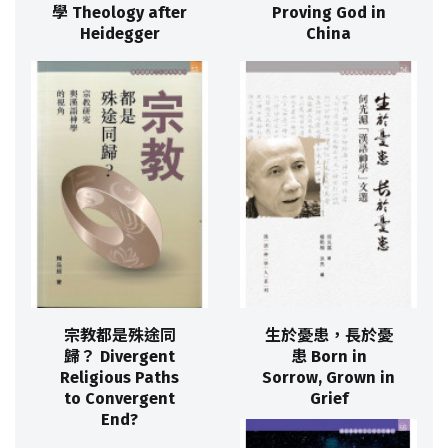
學 Theology after
Proving God in
Heidegger
China
宗教都是殊途同
生於憂患，長於憂
歸？ Divergent
患 Born in
Religious Paths
Sorrow, Grown in
to Convergent
Grief
End?