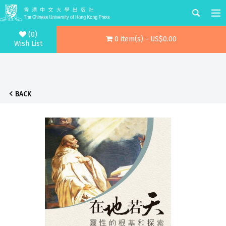
(0)
0 item(s) - US$0.00
Wish List
BACK