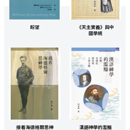
盼望
《天主實義》與中
國學統
接着海德格爾思神
漢語神學的濫觴