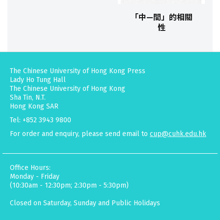
「中—間」的相關
性
The Chinese University of Hong Kong Press
Lady Ho Tung Hall
The Chinese University of Hong Kong
Sha Tin, N.T.
Hong Kong SAR
Tel: +852 3943 9800
For order and enquiry, please send email to
cup@cuhk.edu.hk
Office Hours:
Monday - Friday
(10:30am - 12:30pm; 2:30pm - 5:30pm)
Closed on Saturday, Sunday and Public Holidays