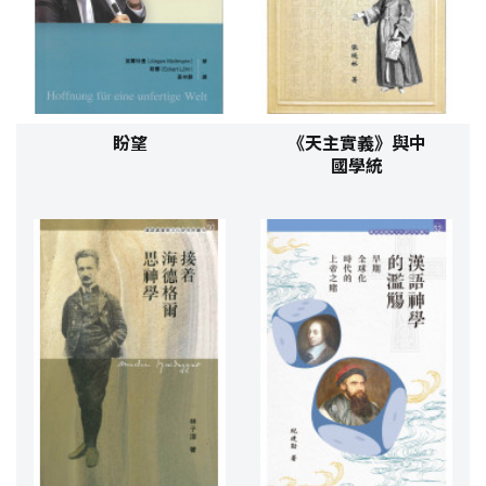
盼望
《天主實義》與中
國學統