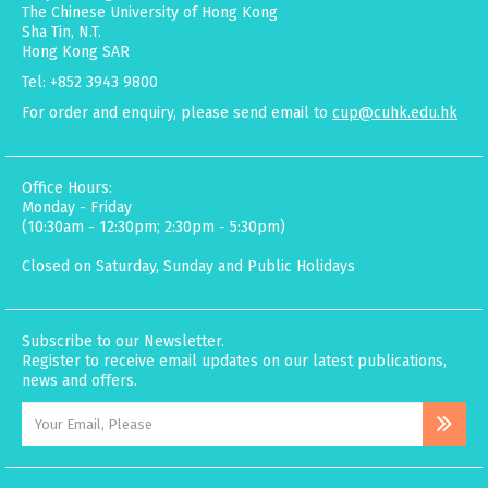
The Chinese University of Hong Kong
Sha Tin, N.T.
Hong Kong SAR
Tel: +852 3943 9800
For order and enquiry, please send email to
cup@cuhk.edu.hk
Office Hours:
Monday - Friday
(10:30am - 12:30pm; 2:30pm - 5:30pm)
Closed on Saturday, Sunday and Public Holidays
Subscribe to our Newsletter.
Register to receive email updates on our latest publications,
news and offers.