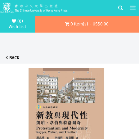
(0)
0 item(s) - US$0.00
Wish List
BACK