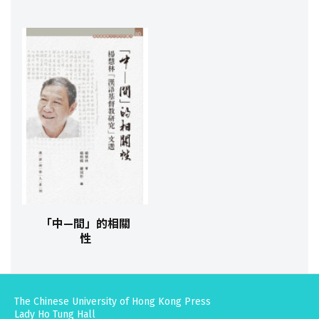
「中—間」的相關
性
The Chinese University of Hong Kong Press
Lady Ho Tung Hall