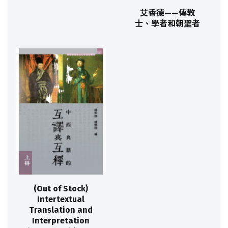
艾香德——傳教
士、學者和朝聖者
(Out of Stock)
Intertextual
Translation and
Interpretation