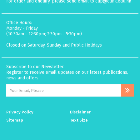
For order and enquiry, please send email to
cup@cuhk.edu.hk
Office Hours:
Monday - Friday
(10:30am - 12:30pm; 2:30pm - 5:30pm)
Closed on Saturday, Sunday and Public Holidays
Subscribe to our Newsletter.
Register to receive email updates on our latest publications,
news and offers.
Privacy Policy
Disclaimer
Sitemap
Text Size