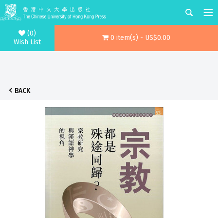
(0)
0 item(s) - US$0.00
Wish List
BACK