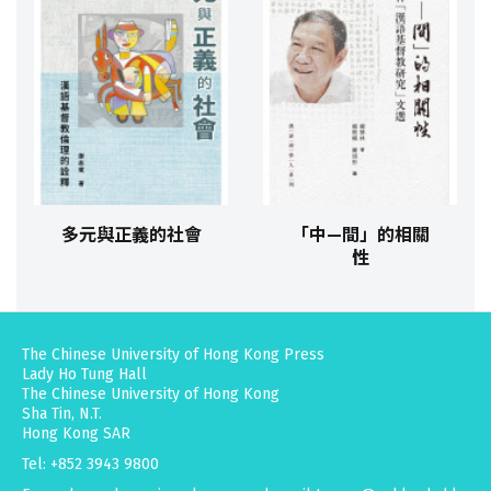
多元與正義的社會
「中—間」的相關
性
The Chinese University of Hong Kong Press
Lady Ho Tung Hall
The Chinese University of Hong Kong
Sha Tin, N.T.
Hong Kong SAR
Tel: +852 3943 9800