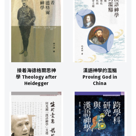
接着海德格爾思神
漢語神學的濫觴
學 Theology after
Proving God in
Heidegger
China