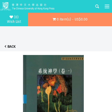
(0)
0 item(s) - US$0.00
Wish List
BACK