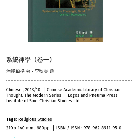
系統神學（卷一）
潘能伯格 著 • 李秋零 譯
Chinese , 2013/10
Chinese Academic Library of Christian
Thought, The Modern Series
Logos and Pneuma Press,
Institute of Sino-Christian Studies Ltd
Tags:
Religious Studies
210 x 140 mm , 680pp
ISBN / ISSN : 978-962-8911-95-0