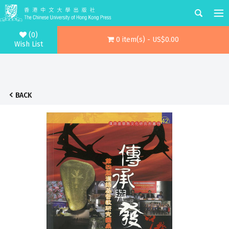
(0)
0 item(s) - US$0.00
Wish List
BACK