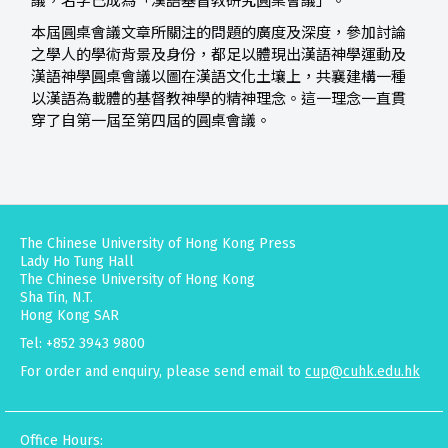
議，名字已成為「漢語基督教研究圓桌會議」。
本屆圓桌會議文章所關注的問題的廣度及深度，參加討論
之學人的學術背景及身份，都足以體現出漢語神學運動及
漢語神學圓桌會議以圖在漢語文化土壤上，共襄建構一種
以漢語為載體的基督教神學的精神理念。這一理念一直貫
穿了自第一屆至第四屆的圓桌會議。
The Chinese University of Hong Kong Press
Lady Ho Tung Hall
The Chinese University of Hong Kong
Sha Tin, N.T.
Hong Kong SAR
Tel: +852 3943 9800
For order and enquiry, please send email to
cup@cuhk.edu.hk
Office Hours: