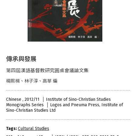
傳承與發展
第四屆漢語基督教研究圓桌會議論文集
楊熙楠、林子淳、高莘 編
Chinese , 2012/11
Institute of Sino-Christian Studies
Monographs Series
Logos and Pneuma Press, Institute of
Sino-Christian Studies Ltd
Tags:
Cultural Studies