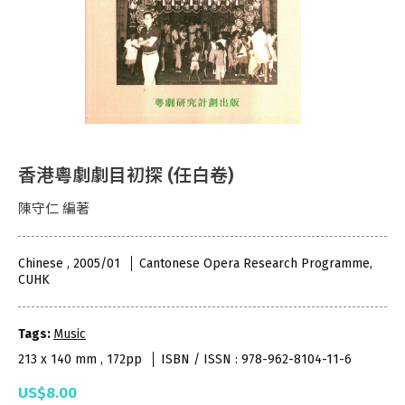
香港粵劇劇目初探 (任白卷)
陳守仁 編著
Chinese , 2005/01
Cantonese Opera Research Programme,
CUHK
Tags:
Music
213 x 140 mm , 172pp
ISBN / ISSN : 978-962-8104-11-6
US$8.00