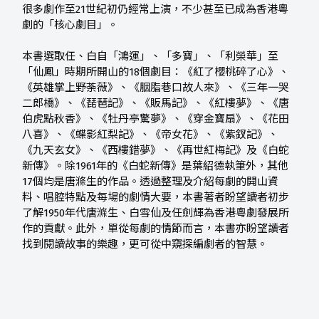
很多劇作至21世紀初仍經常上演，不少甚至已成為香港粵
劇的「核心劇目」。
本書選取任、白自「鴻運」、「多寶」、「利榮華」至
「仙鳳」時期所開山的18個劇目：《紅了櫻桃碎了心》、
《英雄掌上野荼薇》、《胭脂巷口故人來》、《三年一哭
二郎橋》、《琵琶記》、《販馬記》、《紅樓夢》、《唐
伯虎點秋香》、《牡丹亭驚夢》、《穿金寶扇》、《花田
八喜》、《蝶影紅梨記》、《帝女花》、《紫釵記》、
《九天玄女》、《西樓錯夢》、《再世紅梅記》及《白蛇
新傳》。除1961年的《白蛇新傳》是葉紹德執筆外，其他
17個均是唐滌生的作品。透過整理及介紹每劇的開山資
料、唱腔特點及每場的劇情大要，本書著者盼望讀者初步
了解1950年代唐滌生、白雪仙及任劍輝為香港粵劇發展所
作的貢獻。此外，單從每劇的情節而言，本書亦盼望讀者
找到閱讀故事的樂趣，更可從中窺探編劇者的智慧。