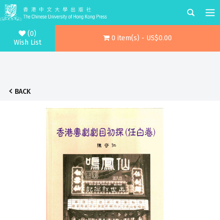
(0)
0 item(s) - US$0.00
Wish List
BACK