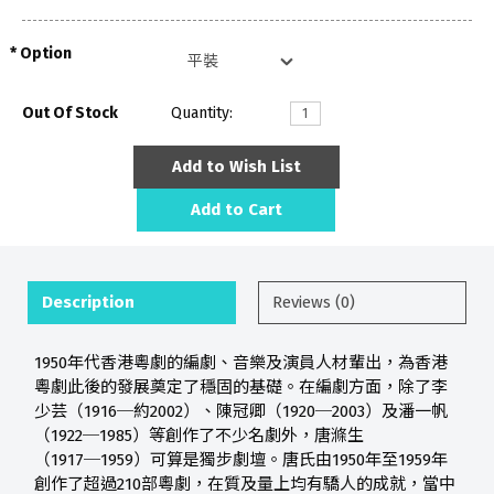
Option
Out Of Stock
Quantity:
Add to Wish List
Add to Cart
Description
Reviews (0)
1950年代香港粵劇的編劇、音樂及演員人材輩出，為香港
粵劇此後的發展奠定了穩固的基礎。在編劇方面，除了李
少芸（1916─約2002）、陳冠卿（1920─2003）及潘一帆
（1922─1985）等創作了不少名劇外，唐滌生
（1917─1959）可算是獨步劇壇。唐氏由1950年至1959年
創作了超過210部粵劇，在質及量上均有驕人的成就，當中