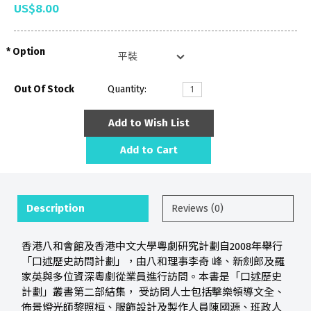
US$8.00
Option
Out Of Stock
Quantity:
Add to Wish List
Add to Cart
Description
Reviews (0)
香港八和會館及香港中文大學粵劇研究計劃自2008年舉行
「口述歷史訪問計劃」，由八和理事李奇 峰、新劍郎及羅
家英與多位資深粵劇從業員進行訪問。本書是「口述歷史
計劃」叢書第二部結集， 受訪問人士包括擊樂領導文全、
佈景燈光師黎照桓、服飾設計及製作人員陳國源、班政人