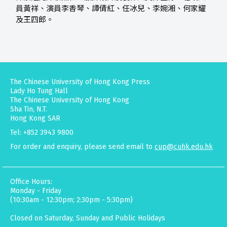
員黃祥、演員李香琴、譚倩紅、任冰兒、李婉湘、何家耀
及王四郎。
The Chinese University of Hong Kong Press
Lady Ho Tung Hall
The Chinese University of Hong Kong
Sha Tin, N.T.
Hong Kong SAR
Tel: +852 3943 9800
For order and enquiry, please send email to
cup@cuhk.edu.hk
Office Hours:
Monday - Friday
(10:30am - 12:30pm; 2:30pm - 5:30pm)
Closed on Saturday, Sunday and Public Holidays