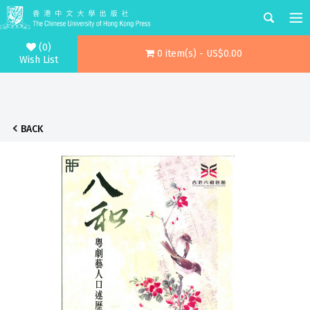
(0)
0 item(s) - US$0.00
Wish List
BACK