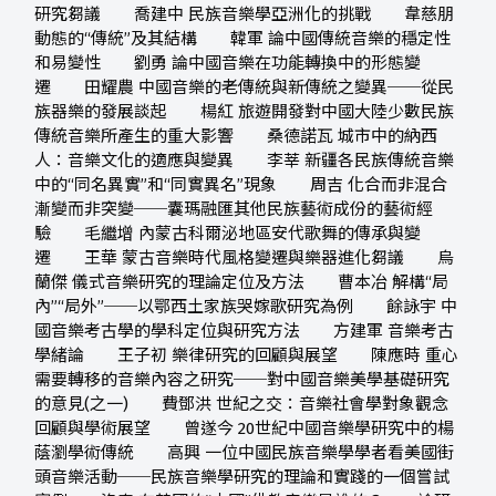
研究芻議 喬建中 民族音樂學亞洲化的挑戰 韋慈朋
動態的“傳統”及其結構 韓軍 論中國傳統音樂的穩定性
和易變性 劉勇 論中國音樂在功能轉換中的形態變
遷 田耀農 中國音樂的老傳統與新傳統之變異──從民
族器樂的發展談起 楊紅 旅遊開發對中國大陸少數民族
傳統音樂所產生的重大影響 桑德諾瓦 城市中的納西
人：音樂文化的適應與變異 李莘 新疆各民族傳統音樂
中的“同名異實”和“同實異名”現象 周吉 化合而非混合
漸變而非突變──囊瑪融匯其他民族藝術成份的藝術經
驗 毛繼增 內蒙古科爾泌地區安代歌舞的傳承與變
遷 王華 蒙古音樂時代風格變遷與樂器進化芻議 烏
蘭傑 儀式音樂研究的理論定位及方法 曹本冶 解構“局
內”“局外”──以鄂西土家族哭嫁歌研究為例 餘詠宇 中
國音樂考古學的學科定位與研究方法 方建軍 音樂考古
學緒論 王子初 樂律研究的回顧與展望 陳應時 重心
需要轉移的音樂內容之研究──對中國音樂美學基礎研究
的意見(之一) 費鄧洪 世紀之交：音樂社會學對象觀念
回顧與學術展望 曾遂今 20世紀中國音樂學研究中的楊
蔭瀏學術傳統 高興 一位中國民族音樂學學者看美國街
頭音樂活動──民族音樂學研究的理論和實踐的一個嘗試