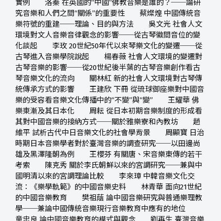
實例 洛秦 在英國的“中國”佛教音樂是誰的？──論研
究音樂和人們之間“關係”的重要性 蔡燦煌 中國傳統音
樂符號的重建──理論、目的與方法 吳文光 社會人文
環境對文人音樂音律觀念的影響──從古琴徽間音位的變
化談起 李玫 20世紀50年代以來琴樂文化的變遷──從
古琴進入音樂學院說起 楊春薇 社會人文環境的變遷對
古琴音樂的影響──從20世紀後半葉的古琴音樂創作看古
琴音樂文化的流向 關林紅 新的社會人文環境對古琴傳
統傳承方式的影響 王建欣 下冊 從琉球御座樂對中國音
樂的受容看音樂文化傳播中的“不變”與“變” 王耀華 佛
樂東漸及其日本化 周耘 從日本初期音樂制度的形成看
其對中國音樂的接納方式──關於雅樂寮和內教坊 趙
維平 試析古代中日音樂文化的社會學背景 周顯寶 日治
時期日本音樂學者對於臺灣音樂的調查研究──以田邊尚
雄及黑澤隆朝為例 王櫻芬 有關唐、宋音樂東傳的若干
考索 陳克秀 關於李氏朝鮮以來的宮調研究──兼與中
國明清以來的宮調理論比較 李來璋 中韓音樂文化交
流：《樂學軌範》的中國音樂史料 林青華 面向21世紀
的中國音樂教育 樊祖蔭 論中國音樂研究與普通樂理教
學──兼論中國傳統音樂現行音樂教育中應有的地位
童忠良 論中國音樂教育的模式與觀念 劉再生 臺灣音樂