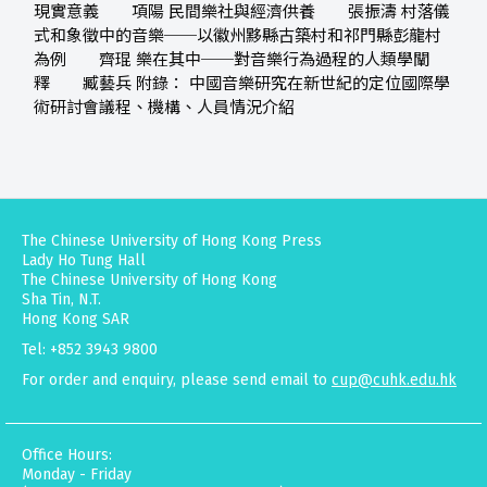
現實意義 項陽 民間樂社與經濟供養 張振濤 村落儀
式和象徵中的音樂──以徽州黟縣古築村和祁門縣彭龍村
為例 齊琨 樂在其中──對音樂行為過程的人類學闡
釋 臧藝兵 附錄： 中國音樂研究在新世紀的定位國際學
術研討會議程、機構、人員情況介紹
The Chinese University of Hong Kong Press
Lady Ho Tung Hall
The Chinese University of Hong Kong
Sha Tin, N.T.
Hong Kong SAR
Tel: +852 3943 9800
For order and enquiry, please send email to
cup@cuhk.edu.hk
Office Hours:
Monday - Friday