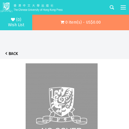
(0)
0 item(s) - US$0.00
Wish List
BACK