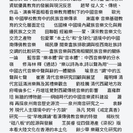
資賦優異教育的發展與現況反思 趙琴 從人文、傳統、
作品、演奏等面相看音樂教育體制下的中國音樂 歐光
勳 中國學校教育中的民族音樂傳承 謝嘉幸 音樂基礎教
育的文化層面定位 伍國棟 中國境內藏族音樂文化與周
邊民族之交流 田聯韜 經箱樂──蒙、漢宗教音樂文化
交流之產物 包愛軍 “本土化”和“全球化”語境中的中國
南傳佛教音樂 楊民康 閩東畬族排歌調與桂西南壯族詩
交調的比較研究──畬族音樂與西南相關民族音樂的關係
一論 藍雪霏 “樂本體”與“音本體”：中西音樂學的分水
嶺 修海林 釋《通誌》“樂以詩為本,詩以聲為用”──論
中國古代音樂中聲與辭的一體關係 喻意志 “調”中的五
聲與七聲 崔憲 清代音樂研究回顧與展望 羅明輝 清
代宮廷滿洲樂舞及其禮樂觀念 劉桂騰 清代西藏地方政
府噶倫多仁‧丹增班覺對西藏傳統音樂的影響 嘉雍群
培 無牆的博物館──網絡時代的中國音樂資料建設 蕭
梅 再探泉州南音歷史源流──泉州南音研究之一 袁靜
芳 現代人主環境中的“十方韻” 孫凡 梵唄《戒定真香》
研究──從“早晚課誦”看漢傳佛教音樂的特徵 楊秋悅
“碰八板”的起源與發展 王英睿 從四個港產《梁祝》版
本看大陸文化在香港的本土化 餘少華 樂籍文化研究的