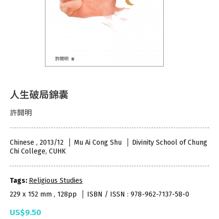
人生破局錦囊
許開明
Chinese , 2013/12
Mu Ai Cong Shu
Divinity School of Chung
Chi College, CUHK
Tags:
Religious Studies
229 x 152 mm , 128pp
ISBN / ISSN : 978-962-7137-58-0
US$9.50