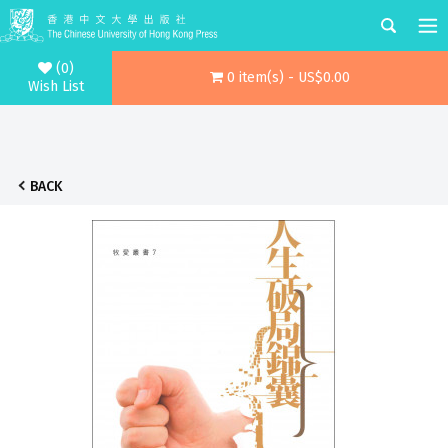
(0)
0 item(s) - US$0.00
Wish List
BACK