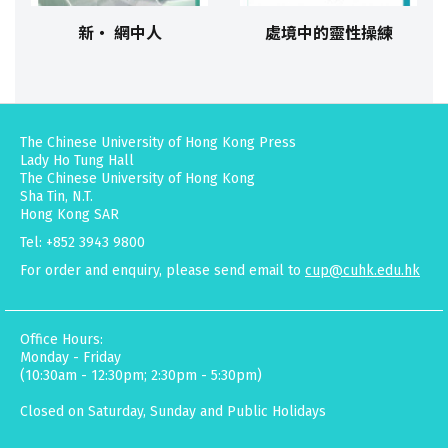
新‧ 網中人
處境中的靈性操練
The Chinese University of Hong Kong Press
Lady Ho Tung Hall
The Chinese University of Hong Kong
Sha Tin, N.T.
Hong Kong SAR
Tel: +852 3943 9800
For order and enquiry, please send email to
cup@cuhk.edu.hk
Office Hours:
Monday - Friday
(10:30am - 12:30pm; 2:30pm - 5:30pm)
Closed on Saturday, Sunday and Public Holidays