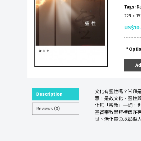
Tags:
Re
229 x 1
US$10
Opti
Ad
文化有靈性嗎？崇拜
Description
意，是故文化、靈性
化無「宗教」一詞，
Reviews (0)
基督宗教崇拜禮儀亦
世、活化靈命以彰顯