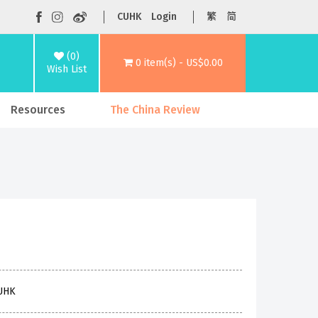
CUHK
Login
繁
简
(0)
0 item(s) - US$0.00
Wish List
Resources
The China Review
CUHK