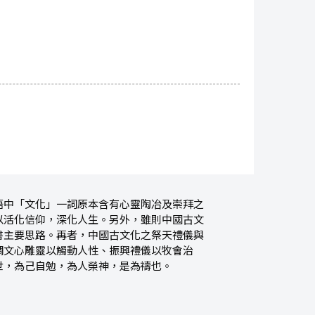
語中「文化」一詞原本含有心靈陶冶及崇拜之
以活化信仰，深化人生。另外，雖則中國古文
書主要思路。再者，中國古文化之祭天禮儀與
調文心雕靈以觸動人性、振興禮儀以牧會治
世，為己自勉，為人榮神，是為禱也。