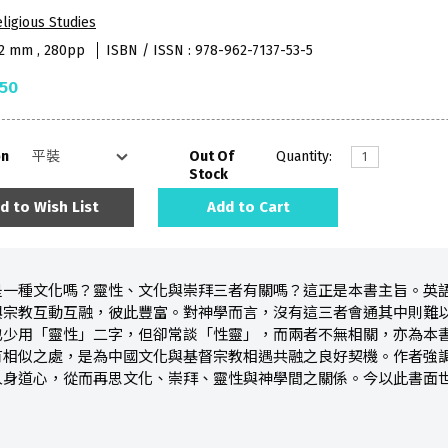
ligious Studies
52 mm , 280pp
ISBN / ISSN : 978-962-7137-53-5
.50
on
Out Of
Quantity:
Stock
d to Wish List
Add to Cart
是一種文化嗎？靈性、文化與崇拜三者有關嗎？這正是本書主旨。英
與宗教互動互融，彼此豐富。對神學而言，沒有這三者會通其中則難
也少用「靈性」二字，但卻常談「性靈」，而兩者不無相關，亦為本
有相似之處，是為中國文化與基督宗教相遇共融之良好契機。作者強
人身道心，從而再思文化、崇拜、靈性與神學間之關係。今以此書面