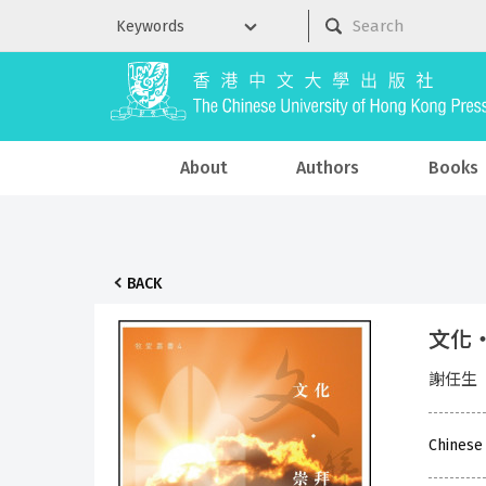
About
Authors
Books
BACK
文化
謝任生
Chinese