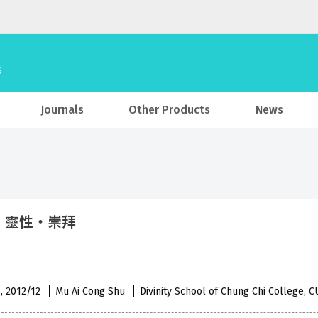
Journals
Other Products
News
‧靈性‧崇拜
 , 2012/12
Mu Ai Cong Shu
Divinity School of Chung Chi College, 