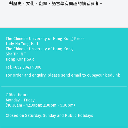
對歷史、文化、翻譯、語言學有興趣的讀者參考。
The Chinese University of Hong Kong Press
Lady Ho Tung Hall
The Chinese University of Hong Kong
Sha Tin, N.T.
Hong Kong SAR
Tel: +852 3943 9800
For order and enquiry, please send email to
cup@cuhk.edu.hk
Office Hours:
Monday - Friday
(10:30am - 12:30pm; 2:30pm - 5:30pm)
Closed on Saturday, Sunday and Public Holidays