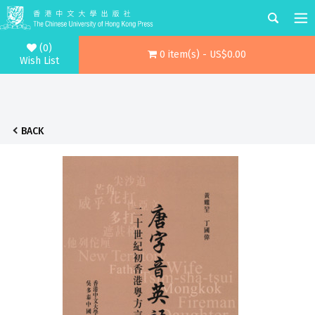
(0)
0 item(s) - US$0.00
Wish List
BACK