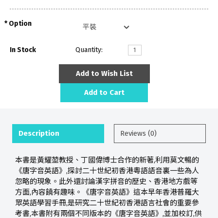
Option
In Stock
Quantity:
Add to Wish List
Add to Cart
Description
Reviews (0)
本書是黃耀堃教授、丁國偉博士合作的新著,利用莫文暢的
《唐字音英語》,探討二十世紀初香港粵語語音裏一些為人
忽略的現象。此外還討論漢字拼音的歷史、香港地方戲等
方面,內容饒有趣味。《唐字音英語》這本早年香港普羅大
眾英語學習手冊,是研究二十世紀初香港語言社會的重要參
考書,本書附有兩個不同版本的《唐字音英語》,並加校訂,供