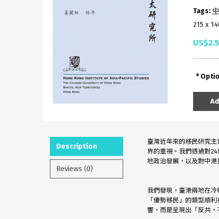
Tags:
中
215 x 1
US$2.
Opti
Ad
臺灣近年來的移民研究主
Description
界的重視。我們透過對
24
地政治發展，以及對中港
Reviews (0)
我們發現，臺港兩地在冷
「優勢移民」的類型順利
響，而是呈現出「反共，