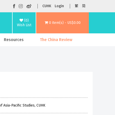
CUHK
Login
繁
简
(0)
0 item(s) - US$0.00
Wish List
Resources
The China Review
f Asia-Pacific Studies, CUHK