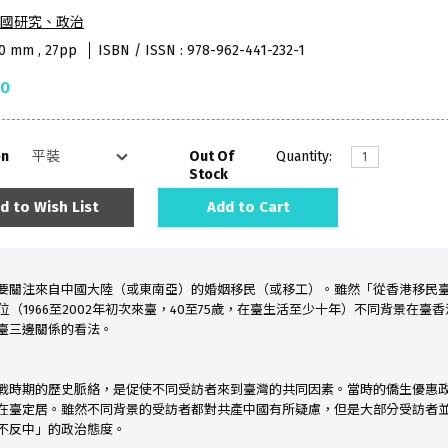
國研究、政治
40 mm , 27pp
ISBN / ISSN : 978-962-441-232-1
50
on
Out Of
Quantity:
Stock
d to Wish List
Add to Cart
要關注來自中國大陸（或東南亞）的婚姻移民（或移工）。雖然「從香港移民
位（
1966
至
2002
年初次來臺，
40
至
75
歲，在臺生活至少十年）不同背景在臺香
臺三邊關係的看法。
戰時期的歷史脈絡，是促使不同受訪者來到臺灣的共同因素。當時的僑生優惠
在臺定居。雖然不同背景的受訪者都對共產中國有所疑慮，但是大部分受訪者
不反中」的政治態度。