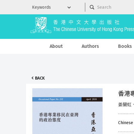
About
Authors
Books
BACK
香港專
姜蘭虹
Chinese