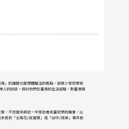
臺灣」的議題也是媒體關注的焦點，卻很少受到學術
港人的訪談，探討他們在臺灣的生活經驗、對臺港兩
政策，不但提供將近一半受訪者來臺就學的機會，以
並未受到「太陽花
/
反服貿」或「佔中
/
雨傘」事件影