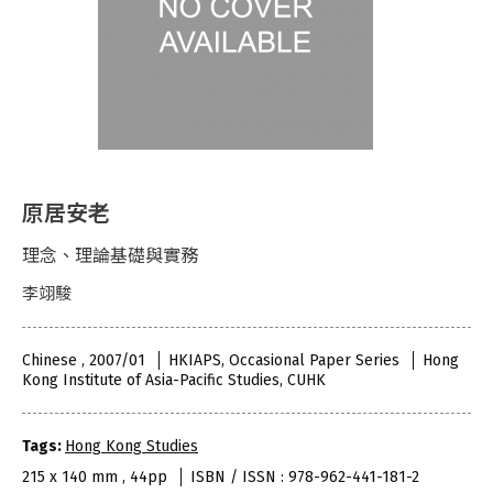
原居安老
理念、理論基礎與實務
李翊駿
Chinese , 2007/01
HKIAPS, Occasional Paper Series
Hong
Kong Institute of Asia-Pacific Studies, CUHK
Tags:
Hong Kong Studies
215 x 140 mm , 44pp
ISBN / ISSN : 978-962-441-181-2