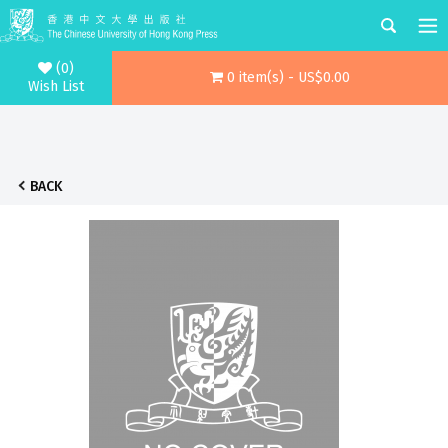
(0)
0 item(s) - US$0.00
Wish List
BACK