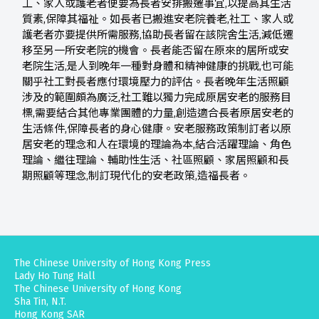
工、家人或護老者便要為長者安排搬遷事宜,以提高其生活
質素,保障其福祉。如長者已搬進安老院養老,社工、家人或
護老者亦要提供所需服務,協助長者留在該院舍生活,減低遷
移至另一所安老院的機會。長者能否留在原來的居所或安
老院生活,是人到晚年一種對身體和精神健康的挑戰,也可能
關乎社工對長者應付環境壓力的評估。長者晚年生活照顧
涉及的範圍頗為廣泛,社工難以獨力完成原居安老的服務目
標,需要結合其他專業團體的力量,創造適合長者原居安老的
生活條件,保障長者的身心健康。安老服務政策制訂者以原
居安老的理念和人在環境的理論為本,結合活躍理論、角色
理論、繼往理論、輔助性生活、社區照顧、家居照顧和長
期照顧等理念,制訂現代化的安老政策,造福長者。
The Chinese University of Hong Kong Press
Lady Ho Tung Hall
The Chinese University of Hong Kong
Sha Tin, N.T.
Hong Kong SAR