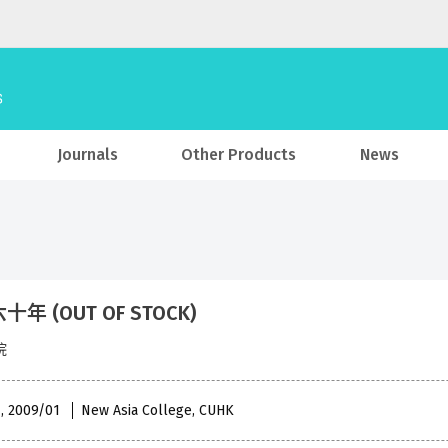
Journals
Other Products
News
年 (OUT OF STOCK)
院
 , 2009/01
New Asia College, CUHK