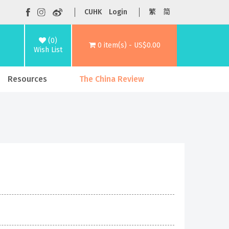
CUHK
Login
繁
简
(0)
0 item(s) - US$0.00
Wish List
Resources
The China Review