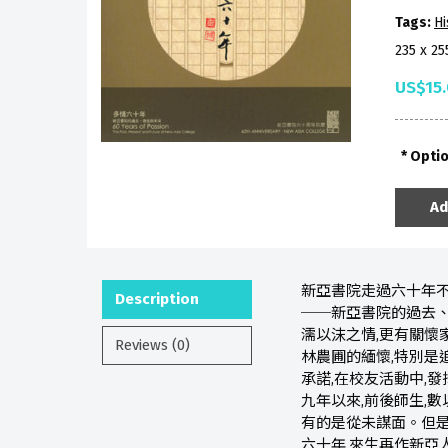
Tags:
Hi
235 x 2
US$15
Opti
Ad
新亞書院走過六十年不
Description
──新亞書院的過去
濡以沫之情,更有關懷
Reviews (0)
林農圃的緬懷,特別是
承諾,在校友活動中,
九年以來,前後師生,
有的是從未謀面。但是
六十年,來生再作新亞