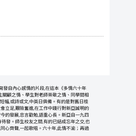
寫發自內心感情的片段,在這本《多情六十年
生關顧之情、學生對老師崇敬之情、同學間相
短幅,或詩或文,中英日俱備。有的是對舊日桂
社會立足,艱險奮進,在工作中踐行對新亞誠明的
當今的發展,忠言勸勉,語重心長。新亞自一九四
春待發。師生校友之間,有的已結成忘年之交,也
,同心齊聲,一起歌唱。六十年,此情不渝；再過