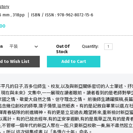
story
55 mm , 318pp
ISBN / ISSN : 978-962-8072-15-6
.00
on
Out Of
Quantity:
Stock
d to Wish List
Add to Cart
平凡的日子,百多位師生、校友,以及與新亞關係密切的人士筆述、抒
、現在與未來》文集中,一一展現在讀者眼前。讀者看到的是老師對學
家國之情、敬愛大自然之情、信守理念之情。 前後師生踴躍撰稿,長篇
追念幾位創校的師尊,孺子情懷,溢然紙表。有的是記敘自畢業以還,在
發揮青春結隊的前進精神。有的更是立足過去,瞻望將來,重新檢討新亞
數以萬計。有的已故去經年,有的正安享遐齡,有的是風華正茂,有的是青
,不管哪一個年代的新亞人聚在一起,只要新亞校歌一奏,無不肅然起立
人。所以,這次結集成書,以「多情六十年」命名。