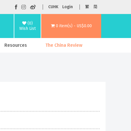
CUHK
Login
繁
简
(0)
0 item(s) - US$0.00
Wish List
Resources
The China Review