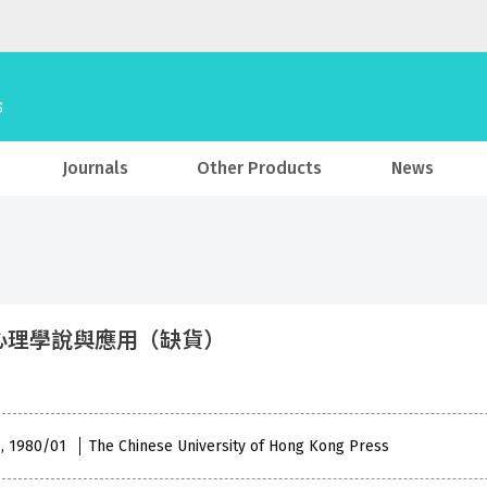
Journals
Other Products
News
心理學說與應用（缺貨）
 , 1980/01
The Chinese University of Hong Kong Press