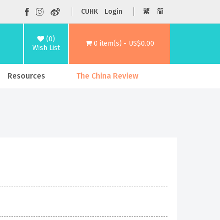
CUHK
Login
繁
简
(0)
0 item(s) - US$0.00
Wish List
Resources
The China Review