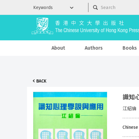
About
Authors
Books
BACK
識知
江紹倫
Chinese