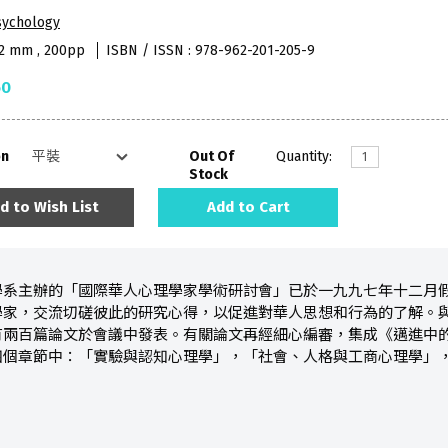
sychology
52 mm , 200pp
ISBN / ISSN : 978-962-201-205-9
50
on
Out Of
Quantity:
Stock
d to Wish List
Add to Cart
學系主辦的「國際華人心理學家學術研討會」已於一九九七年十二月
學家，交流切磋彼此的研究心得，以促進對華人思想和行為的了解。
有兩百篇論文於會議中發表。有關論文再經細心編審，集成《邁進中
四個章節中：「實驗與認知心理學」，「社會、人格與工商心理學」