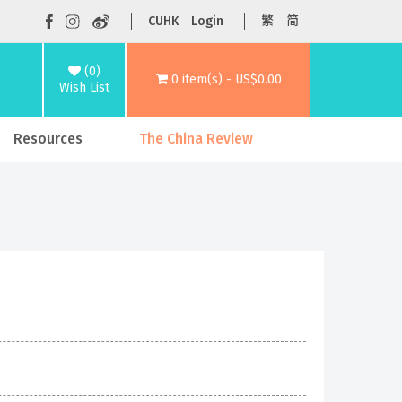
CUHK
Login
繁
简
(0)
0 item(s) - US$0.00
Wish List
Resources
The China Review