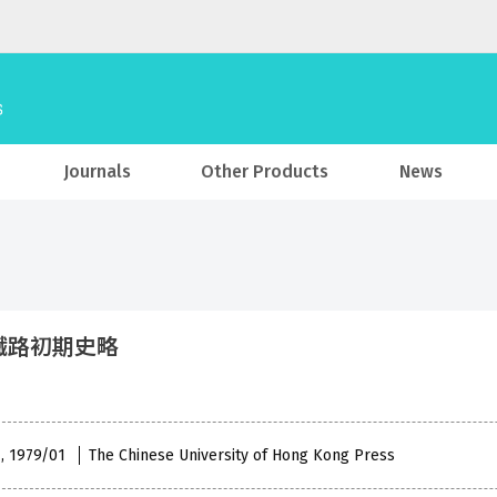
Journals
Other Products
News
鐵路初期史略
 , 1979/01
The Chinese University of Hong Kong Press