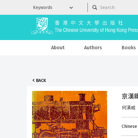
About
Authors
Books
BACK
京漢
何漢威
Chinese