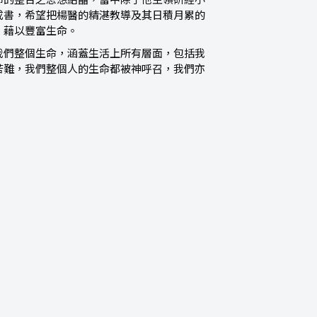
仰的整合之思想結晶，當中除了他主領研經小
成書，希望把楊醫的精湛教導及其日積月累的
，藉以豐富生命。
我們整個生命，涵蓋生活上所有層面，包括我
苦難，我們整個人的生命都被神呼召，我們亦