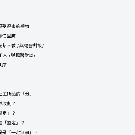
是領受得來的禮物
責任回應
麼都不做 /與楊醫對談/
工人 /與楊醫對談/
秩序
是上主所給的「分」
然收割？
整定」？
也是「整定」？
前提是「一定無事」？