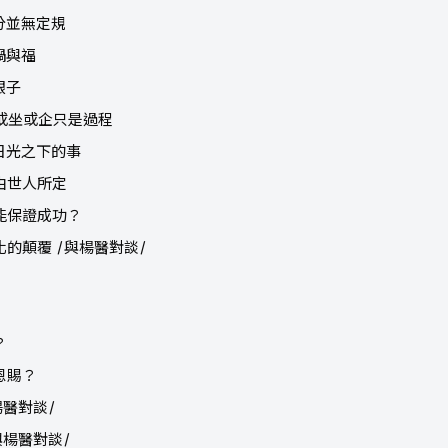
分並無定規
禍與福
銀子
，或坐或企只是過程
看日光之下的事
不由世人所定
就能保證成功？
化的顛覆 /與楊醫對談/
？
恩賜？
楊醫對談/
與楊醫對談/