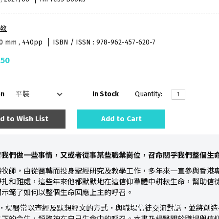
教
50 mm , 440pp
ISBN / ISSN : 978-962-457-620-7
.50
on
In Stock
Quantity:
d to Wish List
Add to Cart
召我們做一些事情，又或者從事某些職業崗位，召命關乎我們整個生
牧師，由從醫轉而投身聖經研究及教學工作，多年來一直參與香港專業
掙扎和難處，這些年來他都默默地在這信仰羣體中耕耘生命，幫助信
們示範了如何以整個生命回應上主的呼召。
事期間，楊醫常以查經及默想經文的方式，與職場信徒交流對話，並將創