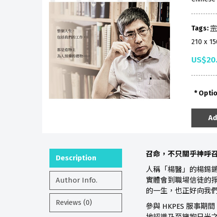
Tags:
宗
210 x 1
US$20
Opti
Ad
召命，不只關乎神呼
Description
人稱「楊醫」的楊錫鏘
Author Info.
實體會到職場信徒的
的一生，也正好向我
Reviews (0)
參與 HKPES 服