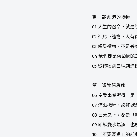
第一部 創造的禮物
01 人生的召命，就
02 神賜下禮物，人有
03 領受禮物，不是甚
04 我們都是葡萄園的
05 從禮物到三種創造
第二部 物質秩序
06 享受事業所得，
07 流淚撒種，必能歡
08 日光之下，都是「
09 耶穌變水為酒，
10 「不要憂慮」的