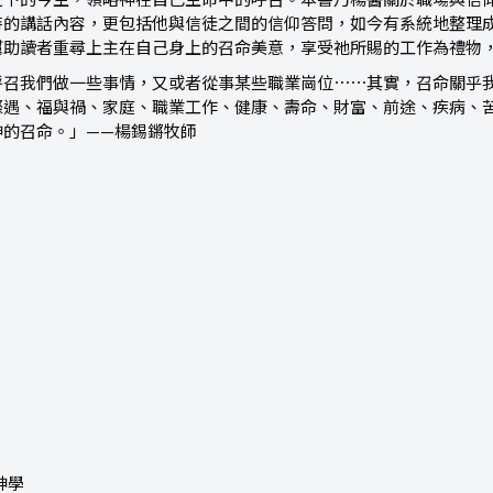
之下的今生，領略神在自己生命中的呼召。本書乃楊醫關於職場與信
時的講話內容，更包括他與信徒之間的信仰答問，如今有系統地整理
幫助讀者重尋上主在自己身上的召命美意，享受祂所賜的工作為禮物
呼召我們做一些事情，又或者從事某些職業崗位⋯⋯其實，召命關乎
際遇、福與禍、家庭、職業工作、健康、壽命、財富、前途、疾病、
神的召命。」——楊錫鏘牧師
神學