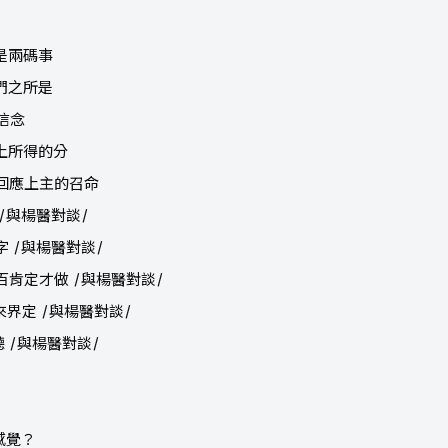
是兩碼事
們之所是
信念
事上所得的分
向回應上主的召命
 /與楊醫對談/
字 /與楊醫對談/
百肯定才做 /與楊醫對談/
來界定 /與楊醫對談/
聽 /與楊醫對談/
感覺？