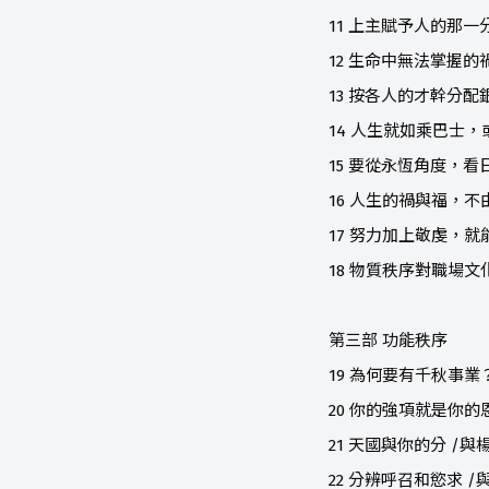
11 上主賦予人的那一
12 生命中無法掌握的
13 按各人的才幹分配
14 人生就如乘巴士
15 要從永恆角度，
16 人生的禍與福，
17 努力加上敬虔，
18 物質秩序對職場文
第三部 功能秩序
19 為何要有千秋事業
20 你的強項就是你的
21 天國與你的分 /與
22 分辨呼召和慾求 /