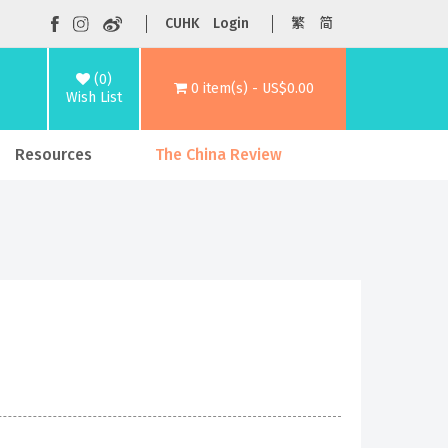
CUHK
Login
繁
简
(0)
0 item(s) - US$0.00
Wish List
Resources
The China Review