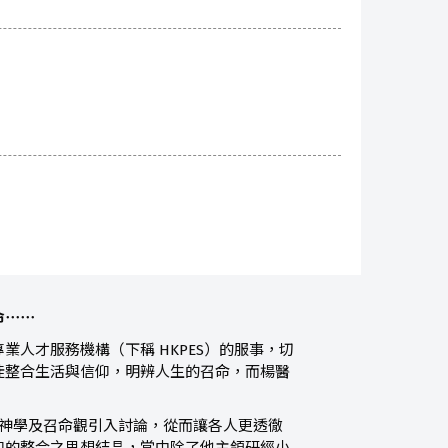
命⋯⋯
人才服務機構（下稱 HKPES）的服事，切
徒整合生活與信仰，明辨人生的召命，而楊醫
造神學及召命觀引入討論，從而讓各人更透徹