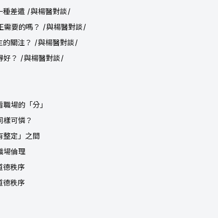
一種差遣 /與楊醫對談/
正需要的嗎？ /與楊醫對談/
主的關注？ /與楊醫對談/
得好？ /與楊醫對談/
光看職場的「分」
，同樣可憐？
沒有整定」之間
職場倫理
道德秩序
道德秩序