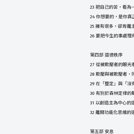
23 把自己的苦，看為
24 你想要的，是你真
25 擁有很多，卻背離
26 要把今生的事處理
第四部 道德秩序
27 從被欺壓者的眼
28 欺壓與被欺壓者
29 在「整定」與「
30 有別於森林定律的
31 以創造主為中心的
32 離開功能化思維的
第五部 安息