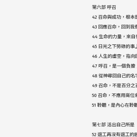
第六部 呼召
42 召命與成功，根本
43 回應召命，回到我
44 生命的力量，來自
45 日光之下勞碌的
46 人生的虛空，指
47 呼召，是一個負擔
48 從神尋回自己的名
49 召命，不是百分之
50 召命，不應用崗位
51 聆聽，是內心在聆
第七部 活出自己所是
52 返工再沒有返工的