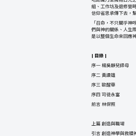
地認識乃至擁抱日光
組、工作坊及退修營
信仰省思承傳下去，
「召命，不只關乎神
們與神的關係、人生
是以整個生命來回應
| 目錄 |
序一 楊吳靜兒師母
序二 黃讚雄
序三 歐醒華
序四 司徒永富
前言 林保照
上篇 創造與職場
引言 創造神學與救贖