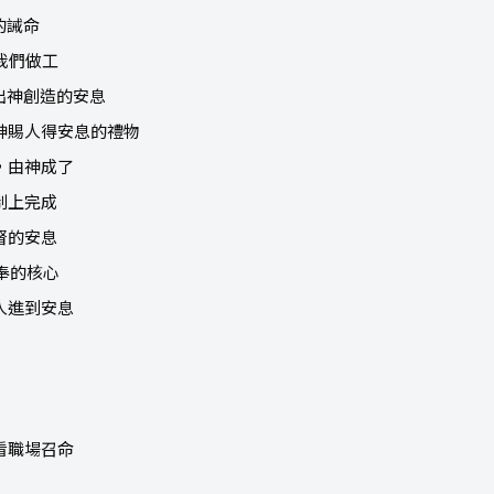
的誡命
我們做工
活出神創造的安息
是神賜人得安息的禮物
序，由神成了
制上完成
督的安息
事奉的核心
領人進到安息
看職場召命