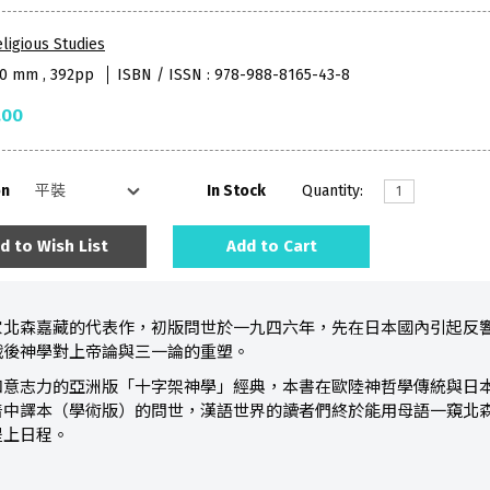
ligious Studies
40 mm , 392pp
ISBN / ISSN : 978-988-8165-43-8
.00
on
In Stock
Quantity:
d to Wish List
Add to Cart
家北森嘉藏的代表作，初版問世於一九四六年，先在日本國內引起反
戰後神學對上帝論與三一論的重塑。
和意志力的亞洲版「十字架神學」經典，本書在歐陸神哲學傳統與日
着中譯本（學術版）的問世，漢語世界的讀者們終於能用母語一窺北
提上日程。