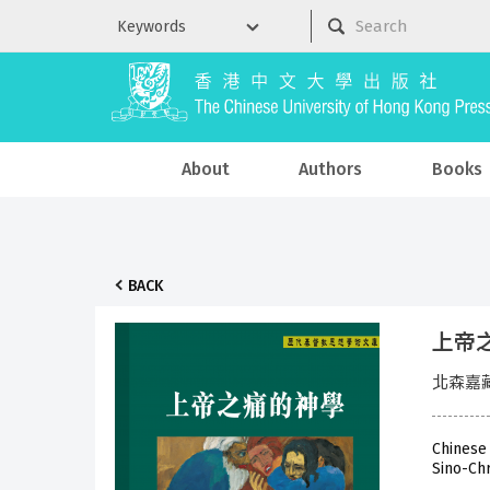
About
Authors
Books
BACK
上帝
北森嘉藏 
Chinese
Sino-Chr