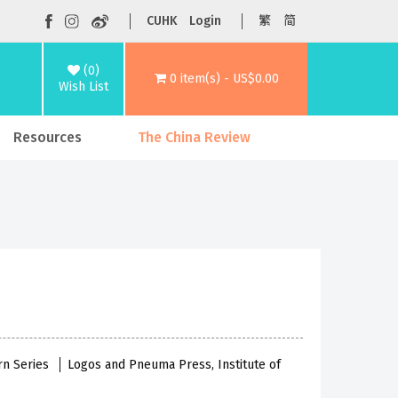
CUHK
Login
繁
简
(0)
0 item(s) - US$0.00
Wish List
Resources
The China Review
rn Series
Logos and Pneuma Press, Institute of