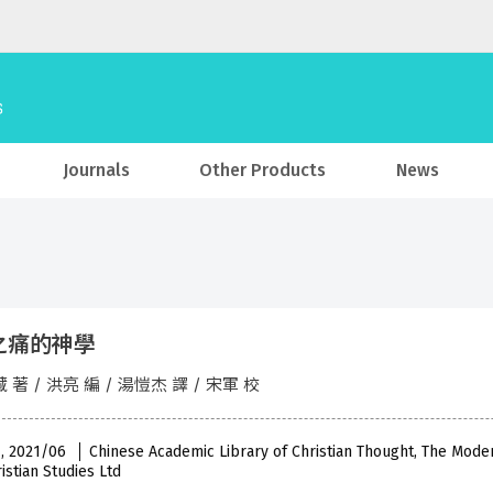
Journals
Other Products
News
之痛的神學
著 / 洪亮 編 / 湯愷杰 譯 / 宋軍 校
 , 2021/06
Chinese Academic Library of Christian Thought, The Mode
istian Studies Ltd