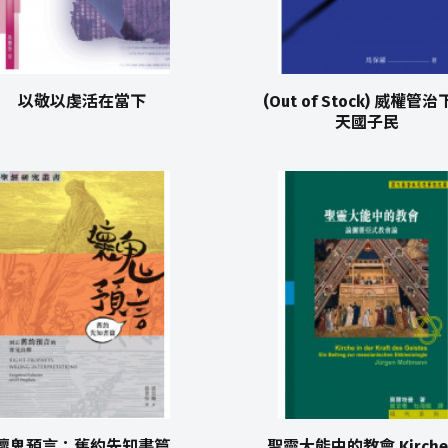
以敬以虔活在當下
(Out of Stock) 威權管
天國子民
壞鬼預言：舊約先知書篇
聖靈大能中的教會 Kirche 