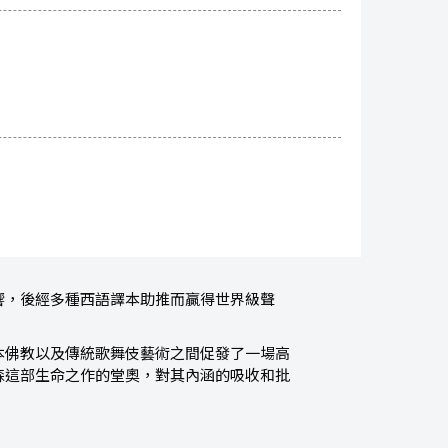
響，後經多種西語譯本助推而贏得世界級聲
本佛教以及傳統歌舞伎藝術之間促發了一場高
森這部生命之作的堂奧，對其內涵的吸收和批